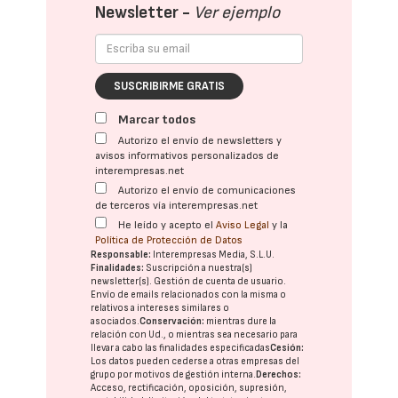
Newsletter -
Ver ejemplo
SUSCRIBIRME GRATIS
Marcar todos
Autorizo el envío de newsletters y
avisos informativos personalizados de
interempresas.net
Autorizo el envío de comunicaciones
de terceros vía interempresas.net
He leído y acepto el
Aviso Legal
y la
Política de Protección de Datos
Responsable:
Interempresas Media, S.L.U.
Finalidades:
Suscripción a nuestra(s)
newsletter(s). Gestión de cuenta de usuario.
Envío de emails relacionados con la misma o
relativos a intereses similares o
asociados.
Conservación:
mientras dure la
relación con Ud., o mientras sea necesario para
llevar a cabo las finalidades especificadas
Cesión:
Los datos pueden cederse a otras
empresas del
grupo
por motivos de gestión interna.
Derechos:
Acceso, rectificación, oposición, supresión,