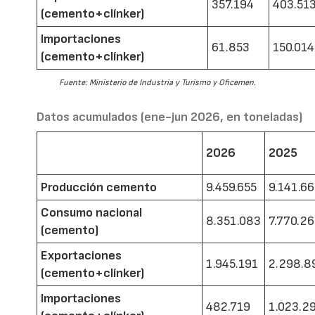
357.194
403.51
(cemento+clínker)
Importaciones
61.853
150.014
(cemento+clínker)
Fuente: Ministerio de Industria y Turismo y Oficemen.
Datos acumulados (ene-jun 2026, en toneladas)
2026
2025
Producción cemento
9.459.655
9.141.6
Consumo nacional
8.351.083
7.770.2
(cemento)
Exportaciones
1.945.191
2.298.8
(cemento+clínker)
Importaciones
482.719
1.023.2