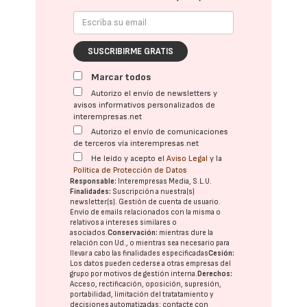
SUSCRIBIRME GRATIS
Marcar todos
Autorizo el envío de newsletters y
avisos informativos personalizados de
interempresas.net
Autorizo el envío de comunicaciones
de terceros vía interempresas.net
He leído y acepto el
Aviso Legal
y la
Política de Protección de Datos
Responsable:
Interempresas Media, S.L.U.
Finalidades:
Suscripción a nuestra(s)
newsletter(s). Gestión de cuenta de usuario.
Envío de emails relacionados con la misma o
relativos a intereses similares o
asociados.
Conservación:
mientras dure la
relación con Ud., o mientras sea necesario para
llevar a cabo las finalidades especificadas
Cesión:
Los datos pueden cederse a otras
empresas del
grupo
por motivos de gestión interna.
Derechos:
Acceso, rectificación, oposición, supresión,
portabilidad, limitación del tratatamiento y
decisiones automatizadas:
contacte con