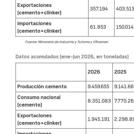
Exportaciones
357.194
403.51
(cemento+clínker)
Importaciones
61.853
150.014
(cemento+clínker)
Fuente: Ministerio de Industria y Turismo y Oficemen.
Datos acumulados (ene-jun 2026, en toneladas)
2026
2025
Producción cemento
9.459.655
9.141.6
Consumo nacional
8.351.083
7.770.2
(cemento)
Exportaciones
1.945.191
2.298.8
(cemento+clínker)
Importaciones