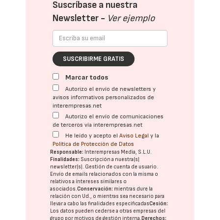
Suscríbase a nuestra
Newsletter -
Ver ejemplo
SUSCRIBIRME GRATIS
Marcar todos
Autorizo el envío de newsletters y
avisos informativos personalizados de
interempresas.net
Autorizo el envío de comunicaciones
de terceros vía interempresas.net
He leído y acepto el
Aviso Legal
y la
Política de Protección de Datos
Responsable:
Interempresas Media, S.L.U.
Finalidades:
Suscripción a nuestra(s)
newsletter(s). Gestión de cuenta de usuario.
Envío de emails relacionados con la misma o
relativos a intereses similares o
asociados.
Conservación:
mientras dure la
relación con Ud., o mientras sea necesario para
llevar a cabo las finalidades especificadas
Cesión:
Los datos pueden cederse a otras
empresas del
grupo
por motivos de gestión interna.
Derechos: