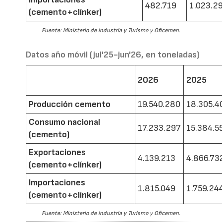
482.719
1.023.2
(cemento+clínker)
Fuente: Ministerio de Industria y Turismo y Oficemen.
Datos año móvil (jul'25-jun'26, en toneladas)
2026
2025
Producción cemento
19.540.280
18.305.4
Consumo nacional
17.233.297
15.384.5
(cemento)
Exportaciones
4.139.213
4.866.73
(cemento+clínker)
Importaciones
1.815.049
1.759.24
(cemento+clínker)
Fuente: Ministerio de Industria y Turismo y Oficemen.