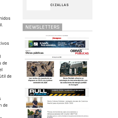
CIZALLAS
enidos
l.
NEWSLETTERS
tivos
l
s de
el
til de
s
n de