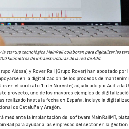
la startup tecnológica MainRail colaboran para digitalizar las tar
0 kilómetros de infraestructuras de la red de Adif.
rupo Aldesa) y Rover Rail (Grupo Rover) han apostado por l
apoyarse en la digitalización de los procesos de mantenim
s en el contrato 'Lote Noreste', adjudicado por Adif a la 
te proyecto, uno de los mayores ejemplos de digitalizació
 realizado hasta la fecha en España, incluye la digitalizac
cional de Cataluña y Aragón.
ará mediante la implantación del software MainRailMT, pla
ainRail para ayudar a las empresas del sector en la gestión