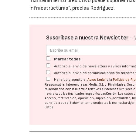
mantenimiento predictivo puede suponer has
infraestructuras”, precisa Rodríguez.
Suscríbase a nuestra Newsletter -
Marcar todos
Autorizo el envío de newsletters y avisos inform
Autorizo el envío de comunicaciones de terceros 
He leído y acepto el
Aviso Legal
y la
Política de Pr
Responsable:
Interempresas Media, S.L.U.
Finalidades:
Suscri
relacionados con la misma o relativos a intereses similares 
llevar a cabo las finalidades especificadas
Cesión:
Los datos p
Acceso, rectificación, oposición, supresión, portabilidad, l
considera que el tratamiento no se ajusta a la normativa vige
Datos