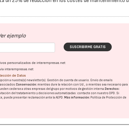
ta un 25% de reducción en los costes de mantenimiento d
28/07/2026
30/07/2026
Ver ejemplo
SUSCRIBIRME GRATIS
ativos personalizados de interempresas.net
vía interempresas.net
otección de Datos
pción a nuestra(s) newsletter(s). Gestión de cuenta de usuario. Envío de emails
o asociados.
Conservación:
mientras dure la relación con Ud., o mientras sea necesario para
ueden cederse a otras
empresas del grupo
por motivos de gestión interna.
Derechos:
imitación del tratatamiento y decisiones automatizadas:
contacte con nuestro DPD
. Si
nte, puede presentar reclamación ante la
AEPD
.
Más información:
Política de Protección de