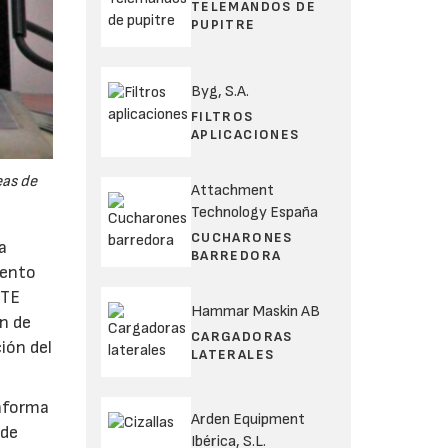
TELEMANDOS DE
PUPITRE
Byg, S.A.
FILTROS
APLICACIONES
eas de
Attachment
Technology España
CUCHARONES
a
BARREDORA
iento
UTE
Hammar Maskin AB
n de
CARGADORAS
ión del
LATERALES
taforma
Arden Equipment
 de
Ibérica, S.L.