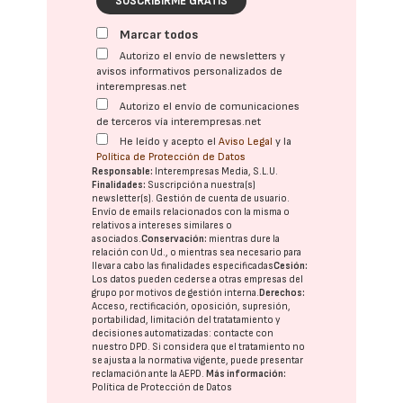
SUSCRIBIRME GRATIS
Marcar todos
Autorizo el envío de newsletters y
avisos informativos personalizados de
interempresas.net
Autorizo el envío de comunicaciones
de terceros vía interempresas.net
He leído y acepto el
Aviso Legal
y la
Política de Protección de Datos
Responsable:
Interempresas Media, S.L.U.
Finalidades:
Suscripción a nuestra(s)
newsletter(s). Gestión de cuenta de usuario.
Envío de emails relacionados con la misma o
relativos a intereses similares o
asociados.
Conservación:
mientras dure la
relación con Ud., o mientras sea necesario para
llevar a cabo las finalidades especificadas
Cesión:
Los datos pueden cederse a otras
empresas del
grupo
por motivos de gestión interna.
Derechos:
Acceso, rectificación, oposición, supresión,
portabilidad, limitación del tratatamiento y
decisiones automatizadas:
contacte con
nuestro DPD
. Si considera que el tratamiento no
se ajusta a la normativa vigente, puede presentar
reclamación ante la
AEPD
.
Más información:
Política de Protección de Datos