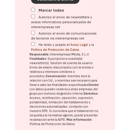
Marcar todos
Autorizo el envío de newsletters y
avisos informativos personalizados de
interempresas.net
Autorizo el envío de comunicaciones
de terceros vía interempresas.net
He leído y acepto el
Aviso Legal
y la
Política de Protección de Datos
Responsable:
Interempresas Media, S.L.U.
Finalidades:
Suscripción a nuestra(s)
newsletter(s). Gestión de cuenta de usuario.
Envío de emails relacionados con la misma o
relativos a intereses similares o
asociados.
Conservación:
mientras dure la
relación con Ud., o mientras sea necesario para
llevar a cabo las finalidades especificadas
Cesión:
Los datos pueden cederse a otras
empresas del
grupo
por motivos de gestión interna.
Derechos:
Acceso, rectificación, oposición, supresión,
portabilidad, limitación del tratatamiento y
decisiones automatizadas:
contacte con
nuestro DPD
. Si considera que el tratamiento no
se ajusta a la normativa vigente, puede presentar
reclamación ante la
AEPD
.
Más información:
Política de Protección de Datos