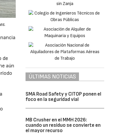
es.
anancia
o de
ne aún
eríodo
ÚLTIMAS NOTICIAS
da
SMA Road Safety y CITOP ponen el
foco en la seguridad vial
do
MB Crusher en el MMH 2026:
cuando un residuo se convierte en
el mayor recurso