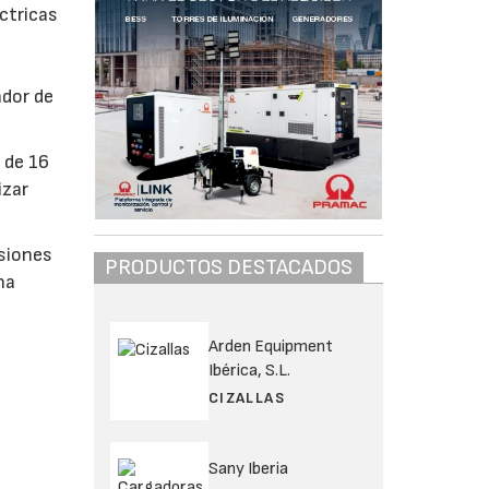
ctricas
ador de
 de 16
izar
nsiones
PRODUCTOS DESTACADOS
na
Arden Equipment
Ibérica, S.L.
CIZALLAS
Sany Iberia