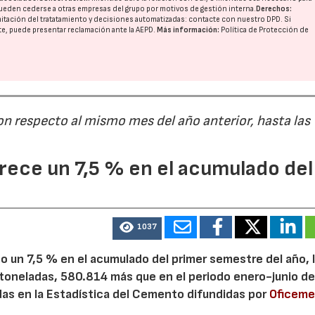
ueden cederse a otras
empresas del grupo
por motivos de gestión interna.
Derechos:
imitación del tratatamiento y decisiones automatizadas:
contacte con nuestro DPD
. Si
nte, puede presentar reclamación ante la
AEPD
.
Más información:
Política de Protección de
on respecto al mismo mes del año anterior, hasta las
ece un 7,5 % en el acumulado del
1037
 un 7,5 % en el acumulado del primer semestre del año, 
 toneladas, 580.814 más que en el periodo enero-junio de
adas en la Estadística del Cemento difundidas por
Oficem