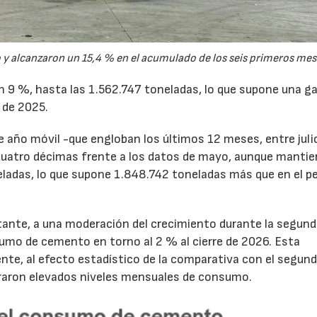
y alcanzaron un 15,4 % en el acumulado de los seis primeros mes
un 9 %, hasta las 1.562.747 toneladas, lo que supone una g
 de 2025.
de año móvil -que engloban los últimos 12 meses, entre juli
cuatro décimas frente a los datos de mayo, aunque mantie
ladas, lo que supone 1.848.742 toneladas más que en el p
tante, a una moderación del crecimiento durante la segun
sumo de cemento en torno al 2 % al cierre de 2026. Esta
nte, al efecto estadístico de la comparativa con el segun
traron elevados niveles mensuales de consumo.