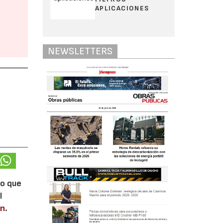
APLICACIONES
NEWSLETTERS
lo que
l
en
.