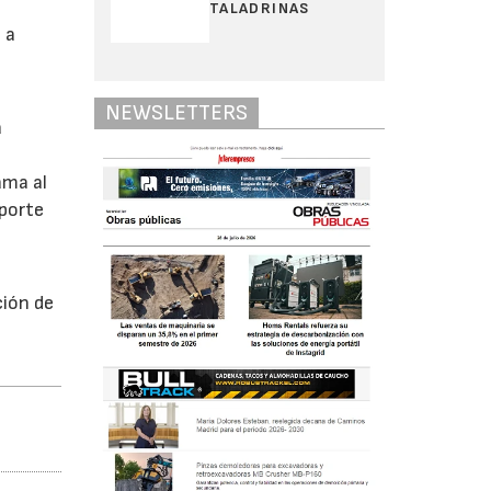
TALADRINAS
 a
NEWSLETTERS
a
ama al
sporte
ción de