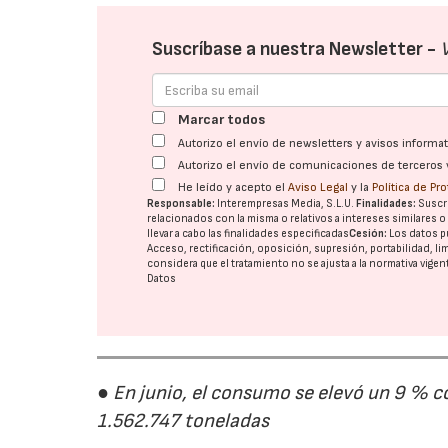
Suscríbase a nuestra Newsletter -
Marcar todos
Autorizo el envío de newsletters y avisos inform
Autorizo el envío de comunicaciones de terceros 
He leído y acepto el
Aviso Legal
y la
Política de Pr
Responsable:
Interempresas Media, S.L.U.
Finalidades:
Suscri
relacionados con la misma o relativos a intereses similares 
llevar a cabo las finalidades especificadas
Cesión:
Los datos p
Acceso, rectificación, oposición, supresión, portabilidad, l
considera que el tratamiento no se ajusta a la normativa vige
Datos
● En junio, el consumo se elevó un 9 % c
1.562.747 toneladas