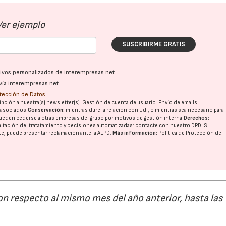
Ver ejemplo
28/07/2026
30/07/2026
SUSCRIBIRME GRATIS
ativos personalizados de interempresas.net
vía interempresas.net
otección de Datos
pción a nuestra(s) newsletter(s). Gestión de cuenta de usuario. Envío de emails
o asociados.
Conservación:
mientras dure la relación con Ud., o mientras sea necesario para
ueden cederse a otras
empresas del grupo
por motivos de gestión interna.
Derechos:
imitación del tratatamiento y decisiones automatizadas:
contacte con nuestro DPD
. Si
nte, puede presentar reclamación ante la
AEPD
.
Más información:
Política de Protección de
on respecto al mismo mes del año anterior, hasta las