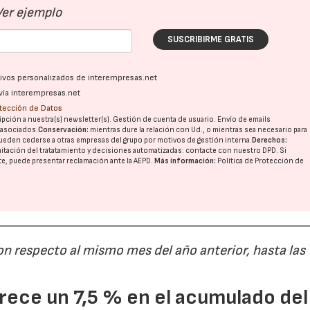
Ver ejemplo
SUSCRIBIRME GRATIS
ativos personalizados de interempresas.net
vía interempresas.net
otección de Datos
pción a nuestra(s) newsletter(s). Gestión de cuenta de usuario. Envío de emails
o asociados.
Conservación:
mientras dure la relación con Ud., o mientras sea necesario para
ueden cederse a otras
empresas del grupo
por motivos de gestión interna.
Derechos:
imitación del tratatamiento y decisiones automatizadas:
contacte con nuestro DPD
. Si
nte, puede presentar reclamación ante la
AEPD
.
Más información:
Política de Protección de
on respecto al mismo mes del año anterior, hasta las
ece un 7,5 % en el acumulado del