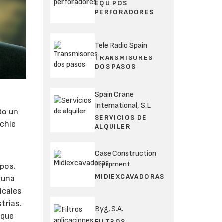
EQUIPOS
PERFORADORES
Tele Radio Spain
TRANSMISORES
DOS PASOS
Spain Crane
International, S.L
do un
SERVICIOS DE
tchie
ALQUILER
Case Construction
Equipment
ipos.
MIDIEXCAVADORAS
 una
icales
trias.
Byg, S.A.
 que
FILTROS