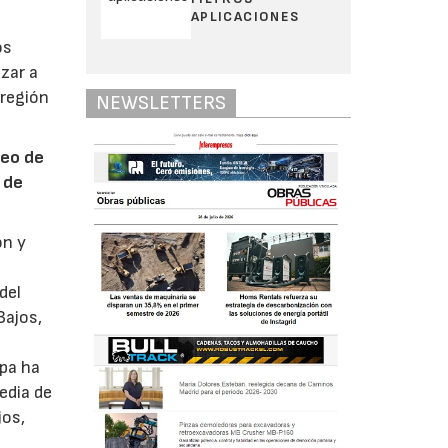
APLICACIONES
os
zar a
 región
NEWSLETTERS
peo de
 de
ón y
del
Bajos,
opa ha
edia de
jos,