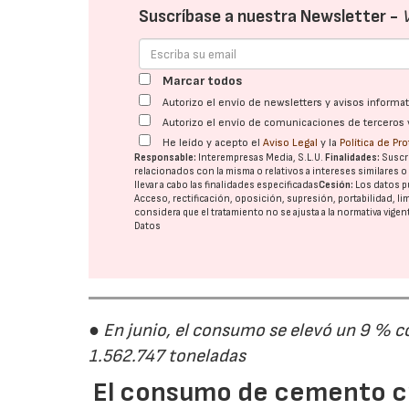
Suscríbase a nuestra Newsletter -
Marcar todos
Autorizo el envío de newsletters y avisos inform
Autorizo el envío de comunicaciones de terceros 
He leído y acepto el
Aviso Legal
y la
Política de Pr
Responsable:
Interempresas Media, S.L.U.
Finalidades:
Suscri
relacionados con la misma o relativos a intereses similares 
llevar a cabo las finalidades especificadas
Cesión:
Los datos p
Acceso, rectificación, oposición, supresión, portabilidad, l
considera que el tratamiento no se ajusta a la normativa vige
Datos
● En junio, el consumo se elevó un 9 % c
1.562.747 toneladas
El consumo de cemento cr