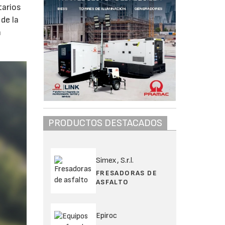
tarios
de la
n
PRODUCTOS DESTACADOS
Simex, S.r.l.
FRESADORAS DE
ASFALTO
Epiroc