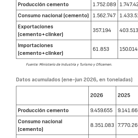
Producción cemento
1.752.089
1.747.4
Consumo nacional (cemento)
1.562.747
1.433.5
Exportaciones
357.194
403.51
(cemento+clínker)
Importaciones
61.853
150.014
(cemento+clínker)
Fuente: Ministerio de Industria y Turismo y Oficemen.
Datos acumulados (ene-jun 2026, en toneladas)
2026
2025
Producción cemento
9.459.655
9.141.6
Consumo nacional
8.351.083
7.770.2
(cemento)