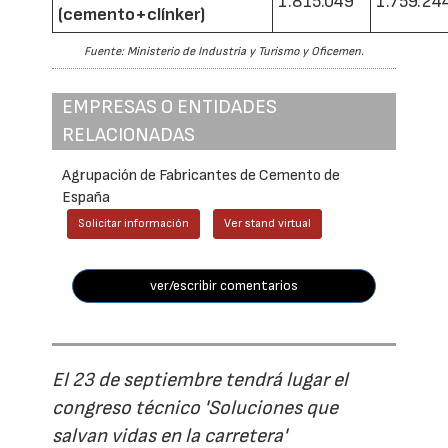
1.815.049
1.759.24
(cemento+clínker)
Fuente: Ministerio de Industria y Turismo y Oficemen.
EMPRESAS O ENTIDADES
RELACIONADAS
Agrupación de Fabricantes de Cemento de
España
Solicitar información
Ver stand virtual
ver/escribir comentarios
El 23 de septiembre tendrá lugar el
congreso técnico 'Soluciones que
salvan vidas en la carretera'