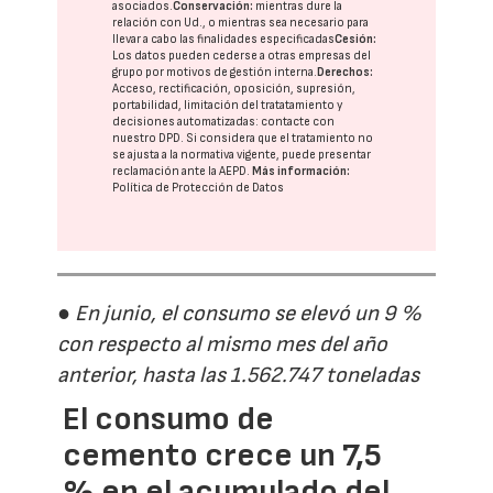
asociados.
Conservación:
mientras dure la
relación con Ud., o mientras sea necesario para
llevar a cabo las finalidades especificadas
Cesión:
Los datos pueden cederse a otras
empresas del
grupo
por motivos de gestión interna.
Derechos:
Acceso, rectificación, oposición, supresión,
portabilidad, limitación del tratatamiento y
decisiones automatizadas:
contacte con
nuestro DPD
. Si considera que el tratamiento no
se ajusta a la normativa vigente, puede presentar
reclamación ante la
AEPD
.
Más información:
Política de Protección de Datos
● En junio, el consumo se elevó un 9 %
con respecto al mismo mes del año
anterior, hasta las 1.562.747 toneladas
El consumo de
cemento crece un 7,5
% en el acumulado del