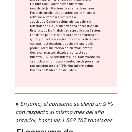
Finalidades:
Suscripción a nuestra(s)
newsletter(s). Gestión de cuenta de usuario.
Envío de emails relacionados con la misma o
relativos a intereses similares o
asociados.
Conservación:
mientras dure la
relación con Ud., o mientras sea necesario para
llevar a cabo las finalidades especificadas
Cesión:
Los datos pueden cederse a otras
empresas del
grupo
por motivos de gestión interna.
Derechos:
Acceso, rectificación, oposición, supresión,
portabilidad, limitación del tratatamiento y
decisiones automatizadas:
contacte con
nuestro DPD
. Si considera que el tratamiento no
se ajusta a la normativa vigente, puede presentar
reclamación ante la
AEPD
.
Más información:
Política de Protección de Datos
● En junio, el consumo se elevó un 9 %
con respecto al mismo mes del año
anterior, hasta las 1.562.747 toneladas