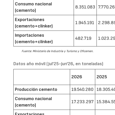
Consumo nacional
8.351.083
7.770.2
(cemento)
Exportaciones
1.945.191
2.298.8
(cemento+clínker)
Importaciones
482.719
1.023.2
(cemento+clínker)
Fuente: Ministerio de Industria y Turismo y Oficemen.
Datos año móvil (jul'25-jun'26, en toneladas)
2026
2025
Producción cemento
19.540.280
18.305.4
Consumo nacional
17.233.297
15.384.5
(cemento)
Exportaciones