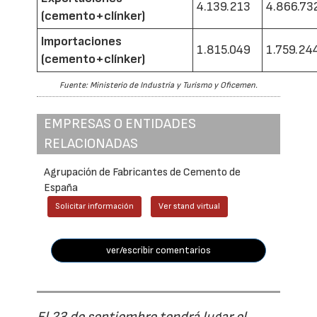
4.139.213
4.866.73
(cemento+clínker)
Importaciones
1.815.049
1.759.24
(cemento+clínker)
Fuente: Ministerio de Industria y Turismo y Oficemen.
EMPRESAS O ENTIDADES
RELACIONADAS
Agrupación de Fabricantes de Cemento de
España
Solicitar información
Ver stand virtual
ver/escribir comentarios
El 23 de septiembre tendrá lugar el