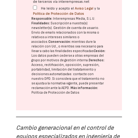
de terceros vía interempresas.net
He leído y acepto el
Aviso Legal
y la
Política de Protección de Datos
Responsable:
Interempresas Media, S.L.U.
Finalidades:
Suscripción a nuestra(s)
newsletter(s). Gestión de cuenta de usuario.
Envío de emails relacionados con la misma o
relativos a intereses similares o
asociados.
Conservación:
mientras dure la
relación con Ud., o mientras sea necesario para
llevar a cabo las finalidades especificadas
Cesión:
Los datos pueden cederse a otras
empresas del
grupo
por motivos de gestión interna.
Derechos:
Acceso, rectificación, oposición, supresión,
portabilidad, limitación del tratatamiento y
decisiones automatizadas:
contacte con
nuestro DPD
. Si considera que el tratamiento no
se ajusta a la normativa vigente, puede presentar
reclamación ante la
AEPD
.
Más información:
Política de Protección de Datos
Cambio generacional en el control de
equipos especializados en ingeniería de