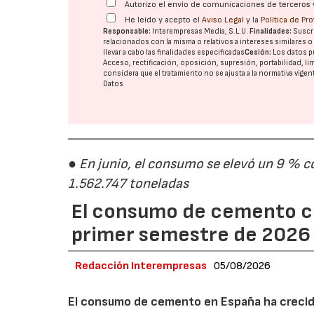
Autorizo el envío de comunicaciones de terceros 
He leído y acepto el
Aviso Legal
y la
Política de Pr
Responsable:
Interempresas Media, S.L.U.
Finalidades:
Suscri
relacionados con la misma o relativos a intereses similares 
llevar a cabo las finalidades especificadas
Cesión:
Los datos p
Acceso, rectificación, oposición, supresión, portabilidad, l
considera que el tratamiento no se ajusta a la normativa vige
Datos
● En junio, el consumo se elevó un 9 % c
1.562.747 toneladas
El consumo de cemento cr
primer semestre de 2026
Redacción Interempresas
05/08/2026
El consumo de cemento en España ha crecido