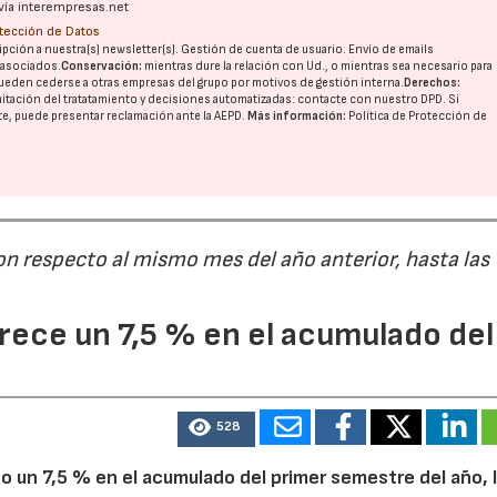
vía interempresas.net
otección de Datos
pción a nuestra(s) newsletter(s). Gestión de cuenta de usuario. Envío de emails
o asociados.
Conservación:
mientras dure la relación con Ud., o mientras sea necesario para
28/07/2026
30/07/2026
ueden cederse a otras
empresas del grupo
por motivos de gestión interna.
Derechos:
imitación del tratatamiento y decisiones automatizadas:
contacte con nuestro DPD
. Si
nte, puede presentar reclamación ante la
AEPD
.
Más información:
Política de Protección de
on respecto al mismo mes del año anterior, hasta las
ece un 7,5 % en el acumulado del
528
 un 7,5 % en el acumulado del primer semestre del año, 