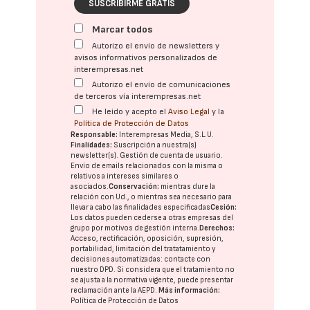
SUSCRIBIRME GRATIS
Marcar todos
Autorizo el envío de newsletters y
avisos informativos personalizados de
interempresas.net
Autorizo el envío de comunicaciones
de terceros vía interempresas.net
He leído y acepto el
Aviso Legal
y la
Política de Protección de Datos
Responsable:
Interempresas Media, S.L.U.
Finalidades:
Suscripción a nuestra(s)
newsletter(s). Gestión de cuenta de usuario.
Envío de emails relacionados con la misma o
relativos a intereses similares o
asociados.
Conservación:
mientras dure la
relación con Ud., o mientras sea necesario para
llevar a cabo las finalidades especificadas
Cesión:
Los datos pueden cederse a otras
empresas del
grupo
por motivos de gestión interna.
Derechos:
Acceso, rectificación, oposición, supresión,
portabilidad, limitación del tratatamiento y
decisiones automatizadas:
contacte con
nuestro DPD
. Si considera que el tratamiento no
se ajusta a la normativa vigente, puede presentar
reclamación ante la
AEPD
.
Más información:
Política de Protección de Datos