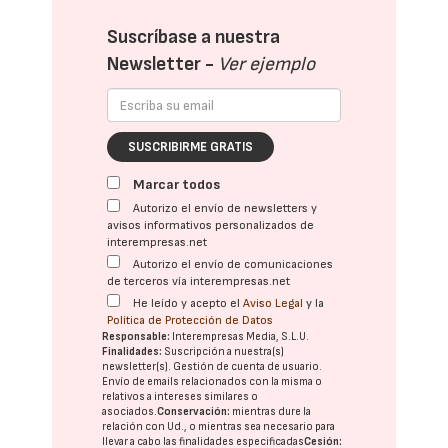
Suscríbase a nuestra
Newsletter -
Ver ejemplo
SUSCRIBIRME GRATIS
Marcar todos
Autorizo el envío de newsletters y
avisos informativos personalizados de
interempresas.net
Autorizo el envío de comunicaciones
de terceros vía interempresas.net
He leído y acepto el
Aviso Legal
y la
Política de Protección de Datos
Responsable:
Interempresas Media, S.L.U.
Finalidades:
Suscripción a nuestra(s)
newsletter(s). Gestión de cuenta de usuario.
Envío de emails relacionados con la misma o
relativos a intereses similares o
asociados.
Conservación:
mientras dure la
relación con Ud., o mientras sea necesario para
llevar a cabo las finalidades especificadas
Cesión: