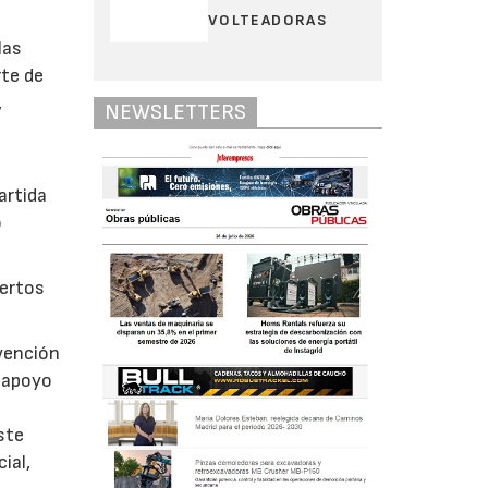
VOLTEADORAS
las
rte de
,
NEWSLETTERS
artida
o
pertos
rvención
n apoyo
e
ste
ial,