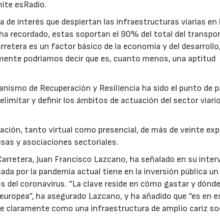
ite esRadio.
 de interés que despiertan las infraestructuras viarias en 
ha recordado, estas soportan el 90% del total del transpo
rretera es un factor básico de la economía y del desarrollo
amente podríamos decir que es, cuanto menos, una aptitud
anismo de Recuperación y Resiliencia ha sido el punto de p
elimitar y definir los ámbitos de actuación del sector viari
ipación, tanto virtual como presencial, de más de veinte ex
sas y asociaciones sectoriales.
 Carretera, Juan Francisco Lazcano, ha señalado en su inte
ocada por la pandemia actual tiene en la inversión pública u
s del coronavirus. “La clave reside en cómo gastar y dónd
 o europea”, ha asegurado Lazcano, y ha añadido que “es en e
se claramente como una infraestructura de amplio cariz soc