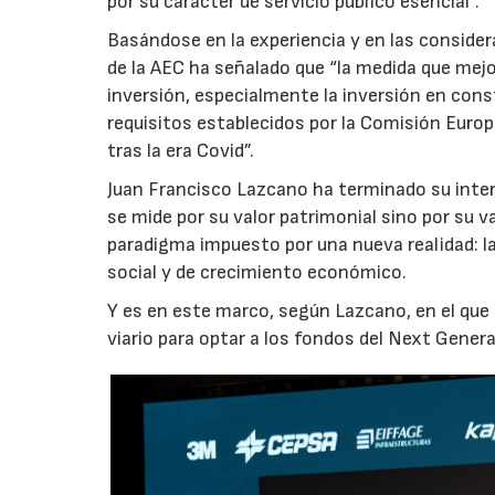
por su carácter de servicio público esencial”.
Basándose en la experiencia y en las conside
de la AEC ha señalado que “la medida que mejo
28/07/2026
inversión, especialmente la inversión en const
requisitos establecidos por la Comisión Europ
tras la era Covid”.
Juan Francisco Lazcano ha terminado su inter
se mide por su valor patrimonial sino por su v
paradigma impuesto por una nueva realidad: l
social y de crecimiento económico.
Y es en este marco, según Lazcano, en el que
viario para optar a los fondos del Next Gener