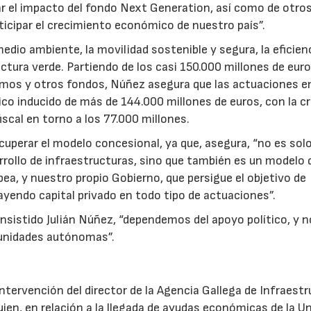
ar el impacto del fondo Next Generation, así como de otro
ticipar el crecimiento económico de nuestro país”.
edio ambiente, la movilidad sostenible y segura, la eficien
ructura verde. Partiendo de los casi 150.000 millones de eur
amos y otros fondos, Núñez asegura que las actuaciones e
o inducido de más de 144.000 millones de euros, con la c
iscal en torno a los 77.000 millones.
cuperar el modelo concesional, ya que, asegura, “no es solo
arrollo de infraestructuras, sino que también es un modelo 
a, y nuestro propio Gobierno, que persigue el objetivo de
rayendo capital privado en todo tipo de actuaciones”.
insistido Julián Núñez, “dependemos del apoyo político, y n
munidades autónomas”.
 intervención del director de la Agencia Gallega de Infraest
uien, en relación a la llegada de ayudas económicas de la U