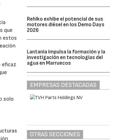
s
Rehlko exhibe el potencial de sus
cia
motores diésel en los Demo Days
os que
2026
n estos
reación
Lantania impulsa la formación y la
investigación en tecnologías del
agua en Marruecos
 eficaz
que
EMPRESAS DESTACADAS
o solo
ructuras
OTRAS SECCIONES
nión