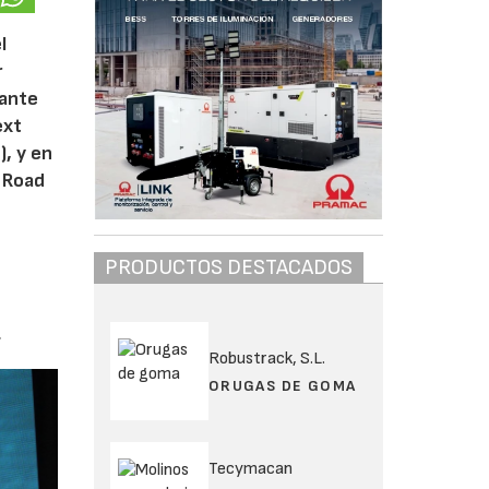
l
r
rante
ext
), y en
, Road
PRODUCTOS DESTACADOS
.
Robustrack, S.L.
ORUGAS DE GOMA
Tecymacan