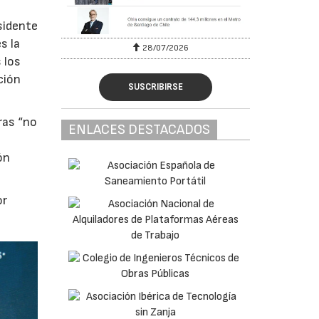
sidente
s la
26
30/07/2026
 los
ción
SUSCRIBIRSE
ras “no
ENLACES DESTACADOS
ón
or