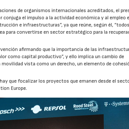
raciones de organismos internacionales acreditados, el pre
r conjuga el impulso a la actividad económica y al empleo e
30/07/2026
28/07/20
rucción e infraestructuras”, ya que reúne, según él, “todos
ea para convertirse en sector estratégico para la recupera
vención afirmando que la importancia de las infraestructu
alor como capital productivo”, y ello implica un cambio de
a movilidad vista como un derecho, un elemento de cohesi
 hay que focalizar los proyectos que emanen desde el sect
ation Europe.