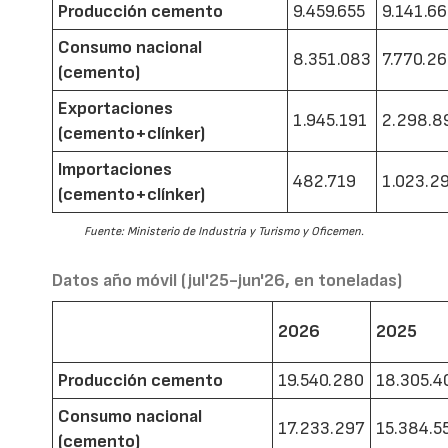
Producción cemento
9.459.655
9.141.6
Consumo nacional
8.351.083
7.770.2
(cemento)
Exportaciones
1.945.191
2.298.8
(cemento+clínker)
Importaciones
482.719
1.023.2
(cemento+clínker)
Fuente: Ministerio de Industria y Turismo y Oficemen.
Datos año móvil (jul'25-jun'26, en toneladas)
2026
2025
Producción cemento
19.540.280
18.305.4
Consumo nacional
17.233.297
15.384.5
(cemento)