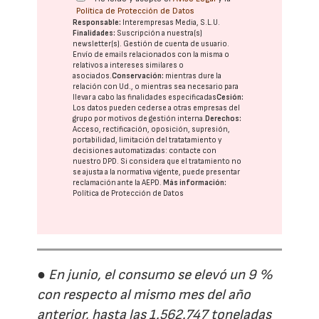
Política de Protección de Datos
Responsable:
Interempresas Media, S.L.U.
Finalidades:
Suscripción a nuestra(s)
newsletter(s). Gestión de cuenta de usuario.
Envío de emails relacionados con la misma o
relativos a intereses similares o
asociados.
Conservación:
mientras dure la
relación con Ud., o mientras sea necesario para
llevar a cabo las finalidades especificadas
Cesión:
Los datos pueden cederse a otras
empresas del
grupo
por motivos de gestión interna.
Derechos:
Acceso, rectificación, oposición, supresión,
portabilidad, limitación del tratatamiento y
decisiones automatizadas:
contacte con
nuestro DPD
. Si considera que el tratamiento no
se ajusta a la normativa vigente, puede presentar
reclamación ante la
AEPD
.
Más información:
Política de Protección de Datos
● En junio, el consumo se elevó un 9 %
con respecto al mismo mes del año
anterior, hasta las 1.562.747 toneladas