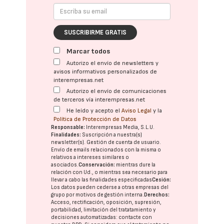
SUSCRIBIRME GRATIS
Marcar todos
Autorizo el envío de newsletters y
avisos informativos personalizados de
interempresas.net
Autorizo el envío de comunicaciones
de terceros vía interempresas.net
He leído y acepto el
Aviso Legal
y la
Política de Protección de Datos
Responsable:
Interempresas Media, S.L.U.
Finalidades:
Suscripción a nuestra(s)
newsletter(s). Gestión de cuenta de usuario.
Envío de emails relacionados con la misma o
relativos a intereses similares o
asociados.
Conservación:
mientras dure la
relación con Ud., o mientras sea necesario para
llevar a cabo las finalidades especificadas
Cesión:
Los datos pueden cederse a otras
empresas del
grupo
por motivos de gestión interna.
Derechos:
Acceso, rectificación, oposición, supresión,
portabilidad, limitación del tratatamiento y
decisiones automatizadas:
contacte con