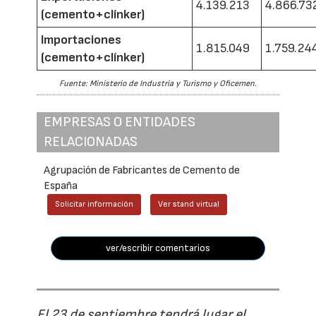
4.139.213
4.866.73
(cemento+clínker)
Importaciones
1.815.049
1.759.24
(cemento+clínker)
Fuente: Ministerio de Industria y Turismo y Oficemen.
EMPRESAS O ENTIDADES
RELACIONADAS
Agrupación de Fabricantes de Cemento de
España
Solicitar información
Ver stand virtual
ver/escribir comentarios
El 23 de septiembre tendrá lugar el