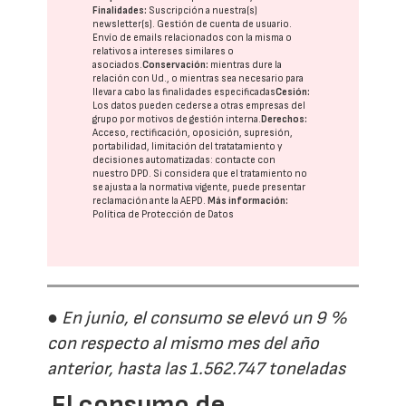
Finalidades:
Suscripción a nuestra(s)
newsletter(s). Gestión de cuenta de usuario.
Envío de emails relacionados con la misma o
relativos a intereses similares o
asociados.
Conservación:
mientras dure la
relación con Ud., o mientras sea necesario para
llevar a cabo las finalidades especificadas
Cesión:
Los datos pueden cederse a otras
empresas del
grupo
por motivos de gestión interna.
Derechos:
Acceso, rectificación, oposición, supresión,
portabilidad, limitación del tratatamiento y
decisiones automatizadas:
contacte con
nuestro DPD
. Si considera que el tratamiento no
se ajusta a la normativa vigente, puede presentar
reclamación ante la
AEPD
.
Más información:
Política de Protección de Datos
● En junio, el consumo se elevó un 9 %
con respecto al mismo mes del año
anterior, hasta las 1.562.747 toneladas
El consumo de