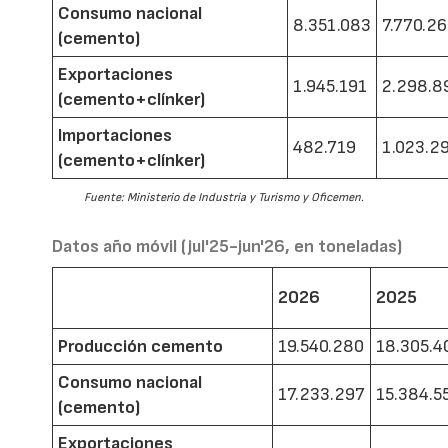
Consumo nacional
8.351.083
7.770.2
(cemento)
Exportaciones
1.945.191
2.298.8
(cemento+clínker)
Importaciones
482.719
1.023.2
(cemento+clínker)
Fuente: Ministerio de Industria y Turismo y Oficemen.
Datos año móvil (jul'25-jun'26, en toneladas)
2026
2025
Producción cemento
19.540.280
18.305.4
Consumo nacional
17.233.297
15.384.5
(cemento)
Exportaciones