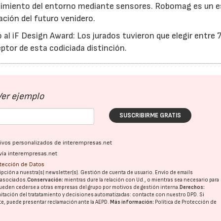
imiento del entorno mediante sensores. Robomag es un e
ción del futuro venidero.
al iF Design Award: Los jurados tuvieron que elegir entre 
ptor de esta codiciada distinción.
Ver ejemplo
SUSCRIBIRME GRATIS
ativos personalizados de interempresas.net
vía interempresas.net
otección de Datos
pción a nuestra(s) newsletter(s). Gestión de cuenta de usuario. Envío de emails
o asociados.
Conservación:
mientras dure la relación con Ud., o mientras sea necesario para
ueden cederse a otras
empresas del grupo
por motivos de gestión interna.
Derechos:
imitación del tratatamiento y decisiones automatizadas:
contacte con nuestro DPD
. Si
nte, puede presentar reclamación ante la
AEPD
.
Más información:
Política de Protección de