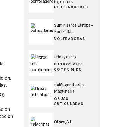
EQUIPOS
PERFORADORES
Suministros Europa-
Parts, S.L.
VOLTEADORAS
FridayParts
la
FILTROS AIRE
COMPRIMIDO
s
ción.
das.
Palfinger Ibérica
Maquinaria
 78
GRÚAS
ARTICULADAS
ación
ntación
Olipes,S.L.
n