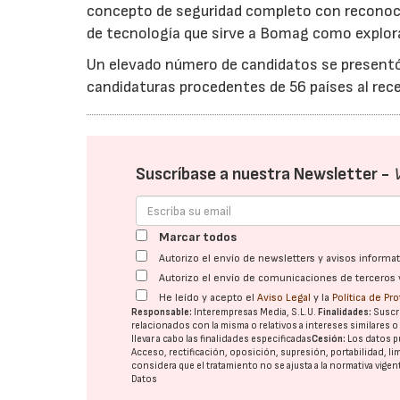
concepto de seguridad completo con reconoc
de tecnología que sirve a Bomag como explora
Un elevado número de candidatos se presentó 
candidaturas procedentes de 56 países al rece
Suscríbase a nuestra Newsletter -
Marcar todos
Autorizo el envío de newsletters y avisos inform
Autorizo el envío de comunicaciones de terceros 
He leído y acepto el
Aviso Legal
y la
Política de Pr
Responsable:
Interempresas Media, S.L.U.
Finalidades:
Suscri
relacionados con la misma o relativos a intereses similares 
llevar a cabo las finalidades especificadas
Cesión:
Los datos p
Acceso, rectificación, oposición, supresión, portabilidad, l
considera que el tratamiento no se ajusta a la normativa vige
Datos