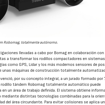
em Robomag, totalmente autónomo.
tigaciones llevadas a cabo por Bomag en colaboración con 
stas a transformar los rodillos compactadores en sistema
gías como GPS, Lidar y los más modernos sensores de posi
e unas máquinas de construcción totalmente automatiza
enció, por su concepto integral, a un jurado formado por
El rodillo tándem Robomag totalmente automático puede
n un área de trabajo definida. El sistema obtiene inform
to mediante distintas tecnologías combinadas para la orie
dad del área circundante. Para evitar colisiones se aplica u