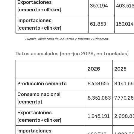
Exportaciones
357.194
403.51
(cemento+clínker)
Importaciones
61.853
150.014
(cemento+clínker)
Fuente: Ministerio de Industria y Turismo y Oficemen.
Datos acumulados (ene-jun 2026, en toneladas)
2026
2025
Producción cemento
9.459.655
9.141.6
Consumo nacional
8.351.083
7.770.2
(cemento)
Exportaciones
1.945.191
2.298.8
(cemento+clínker)
Importaciones