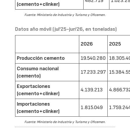
482.719
1.023.2
(cemento+clínker)
Fuente: Ministerio de Industria y Turismo y Oficemen.
Datos año móvil (jul'25-jun'26, en toneladas)
2026
2025
Producción cemento
19.540.280
18.305.4
Consumo nacional
17.233.297
15.384.5
(cemento)
Exportaciones
4.139.213
4.866.73
(cemento+clínker)
Importaciones
1.815.049
1.759.24
(cemento+clínker)
Fuente: Ministerio de Industria y Turismo y Oficemen.