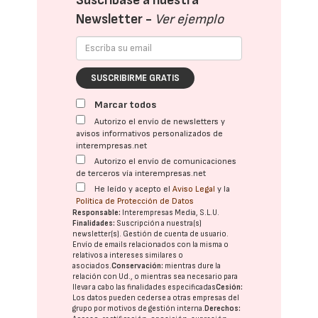
Suscríbase a nuestra
Newsletter -
Ver ejemplo
SUSCRIBIRME GRATIS
Marcar todos
Autorizo el envío de newsletters y
avisos informativos personalizados de
interempresas.net
Autorizo el envío de comunicaciones
de terceros vía interempresas.net
He leído y acepto el
Aviso Legal
y la
Política de Protección de Datos
Responsable:
Interempresas Media, S.L.U.
Finalidades:
Suscripción a nuestra(s)
newsletter(s). Gestión de cuenta de usuario.
Envío de emails relacionados con la misma o
relativos a intereses similares o
asociados.
Conservación:
mientras dure la
relación con Ud., o mientras sea necesario para
llevar a cabo las finalidades especificadas
Cesión:
Los datos pueden cederse a otras
empresas del
grupo
por motivos de gestión interna.
Derechos: