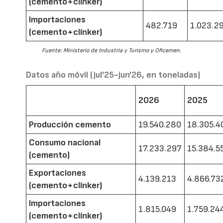
(cemento+clínker)
Importaciones
482.719
1.023.2
(cemento+clínker)
Fuente: Ministerio de Industria y Turismo y Oficemen.
Datos año móvil (jul'25-jun'26, en toneladas)
2026
2025
Producción cemento
19.540.280
18.305.4
Consumo nacional
17.233.297
15.384.5
(cemento)
Exportaciones
4.139.213
4.866.73
(cemento+clínker)
Importaciones
1.815.049
1.759.24
(cemento+clínker)