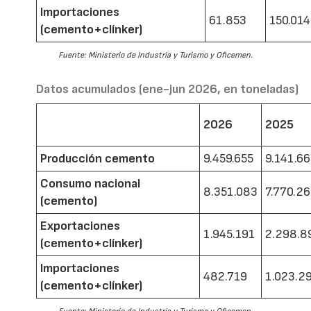
Importaciones
61.853
150.014
(cemento+clínker)
Fuente: Ministerio de Industria y Turismo y Oficemen.
Datos acumulados (ene-jun 2026, en toneladas)
2026
2025
Producción cemento
9.459.655
9.141.6
Consumo nacional
8.351.083
7.770.2
(cemento)
Exportaciones
1.945.191
2.298.8
(cemento+clínker)
Importaciones
482.719
1.023.2
(cemento+clínker)