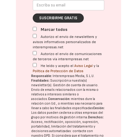
SUSCRIBIRME GRATIS
Marcar todos
Autorizo el envío de newsletters y
avisos informativos personalizados de
interempresas.net
Autorizo el envío de comunicaciones
de terceros vía interempresas.net
He leído y acepto el
Aviso Legal
y la
Política de Protección de Datos
Responsable:
Interempresas Media, S.L.U.
Finalidades:
Suscripción a nuestra(s)
newsletter(s). Gestión de cuenta de usuario.
Envío de emails relacionados con la misma o
relativos a intereses similares o
asociados.
Conservación:
mientras dure la
relación con Ud., o mientras sea necesario para
llevar a cabo las finalidades especificadas
Cesión:
Los datos pueden cederse a otras
empresas del
grupo
por motivos de gestión interna.
Derechos:
Acceso, rectificación, oposición, supresión,
portabilidad, limitación del tratatamiento y
decisiones automatizadas:
contacte con
nuestro DPD
. Si considera que el tratamiento no