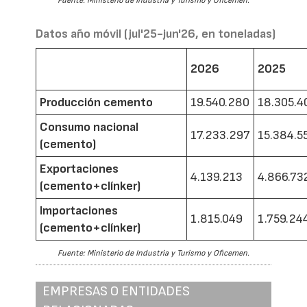
Fuente: Ministerio de Industria y Turismo y Oficemen.
Datos año móvil (jul'25-jun'26, en toneladas)
2026
2025
Producción cemento
19.540.280
18.305.4
Consumo nacional
17.233.297
15.384.5
(cemento)
Exportaciones
4.139.213
4.866.73
(cemento+clínker)
Importaciones
1.815.049
1.759.24
(cemento+clínker)
Fuente: Ministerio de Industria y Turismo y Oficemen.
EMPRESAS O ENTIDADES