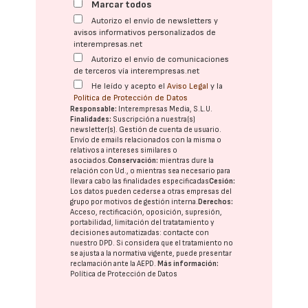
Marcar todos
Autorizo el envío de newsletters y
avisos informativos personalizados de
interempresas.net
Autorizo el envío de comunicaciones
de terceros vía interempresas.net
He leído y acepto el
Aviso Legal
y la
Política de Protección de Datos
Responsable:
Interempresas Media, S.L.U.
Finalidades:
Suscripción a nuestra(s)
newsletter(s). Gestión de cuenta de usuario.
Envío de emails relacionados con la misma o
relativos a intereses similares o
asociados.
Conservación:
mientras dure la
relación con Ud., o mientras sea necesario para
llevar a cabo las finalidades especificadas
Cesión:
Los datos pueden cederse a otras
empresas del
grupo
por motivos de gestión interna.
Derechos:
Acceso, rectificación, oposición, supresión,
portabilidad, limitación del tratatamiento y
decisiones automatizadas:
contacte con
nuestro DPD
. Si considera que el tratamiento no
se ajusta a la normativa vigente, puede presentar
reclamación ante la
AEPD
.
Más información:
Política de Protección de Datos