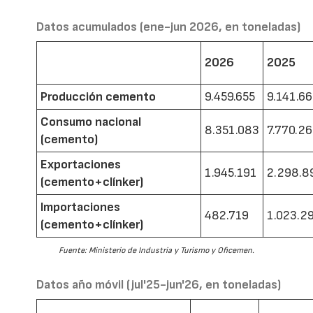
Datos acumulados (ene-jun 2026, en toneladas)
2026
2025
Producción cemento
9.459.655
9.141.6
Consumo nacional
8.351.083
7.770.2
(cemento)
Exportaciones
1.945.191
2.298.8
(cemento+clínker)
Importaciones
482.719
1.023.2
(cemento+clínker)
Fuente: Ministerio de Industria y Turismo y Oficemen.
Datos año móvil (jul'25-jun'26, en toneladas)