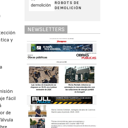
ROBOTS DE
DEMOLICIÓN
n
NEWSLETTERS
otección
tica y
ma
misión
e fácil
á
or de
álvula
obre