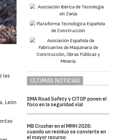
e las
ÚLTIMAS NOTICIAS
SMA Road Safety y CITOP ponen el
a, León
foco en la seguridad vial
ventas
MB Crusher en el MMH 2026:
cuando un residuo se convierte en
el mayor recurso
ner