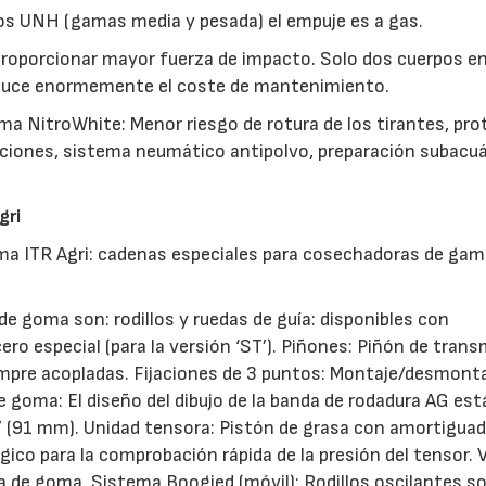
los UNH (gamas media y pesada) el empuje es a gas.
e proporcionar mayor fuerza de impacto. Solo dos cuerpos e
 reduce enormemente el coste de mantenimiento.
ama NitroWhite: Menor riesgo de rotura de los tirantes, pr
aciones, sistema neumático antipolvo, preparación subacuá
gri
ama ITR Agri: cadenas especiales para cosechadoras de ga
e goma son: rodillos y ruedas de guía: disponibles con
o especial (para la versión ‘ST’). Piñones: Piñón de trans
mpre acopladas. Fijaciones de 3 puntos: Montaje/desmontaj
e goma: El diseño del dibujo de la banda de rodadura AG est
’’ (91 mm). Unidad tensora: Pistón de grasa con amortiguad
o para la comprobación rápida de la presión del tensor. V
uga de goma. Sistema Boogied (móvil): Rodillos oscilantes s