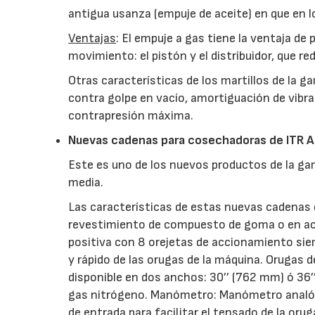
antigua usanza (empuje de aceite) en que en 
Ventajas
: El empuje a gas tiene la ventaja d
movimiento: el pistón y el distribuidor, que
Otras características de los martillos de la g
contra golpe en vacío, amortiguación de vibr
contrapresión máxima.
Nuevas cadenas para cosechadoras de ITR A
Este es uno de los nuevos productos de la g
media.
Las características de estas nuevas cadenas d
revestimiento de compuesto de goma o en acer
positiva con 8 orejetas de accionamiento sie
y rápido de las orugas de la máquina. Orugas d
disponible en dos anchos: 30’’ (762 mm) ó 36
gas nitrógeno. Manómetro: Manómetro analógic
de entrada para facilitar el tensado de la or