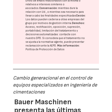
Envío de emails relacionados con la misma o
relativos a intereses similares o
asociados.
Conservación:
mientras dure la
relación con Ud., o mientras sea necesario para
llevar a cabo las finalidades especificadas
Cesión:
Los datos pueden cederse a otras
empresas del
grupo
por motivos de gestión interna.
Derechos:
Acceso, rectificación, oposición, supresión,
portabilidad, limitación del tratatamiento y
decisiones automatizadas:
contacte con
nuestro DPD
. Si considera que el tratamiento no
se ajusta a la normativa vigente, puede presentar
reclamación ante la
AEPD
.
Más información:
Política de Protección de Datos
Cambio generacional en el control de
equipos especializados en ingeniería de
cimentaciones
Bauer Maschinen
presenta las últimas