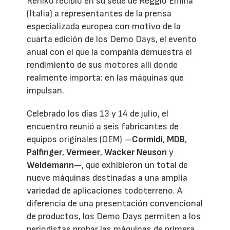
Rehlko recibió en su sede de Reggio Emilia
(Italia) a representantes de la prensa
especializada europea con motivo de la
cuarta edición de los Demo Days, el evento
anual con el que la compañía demuestra el
rendimiento de sus motores allí donde
realmente importa: en las máquinas que
impulsan.
Celebrado los días 13 y 14 de julio, el
encuentro reunió a seis fabricantes de
equipos originales (OEM) —
Cormidi
,
MDB
,
Palfinger
,
Vermeer
,
Wacker Neuson
y
Weidemann
—, que exhibieron un total de
nueve máquinas destinadas a una amplia
variedad de aplicaciones todoterreno. A
diferencia de una presentación convencional
de productos, los Demo Days permiten a los
periodistas probar las máquinas de primera