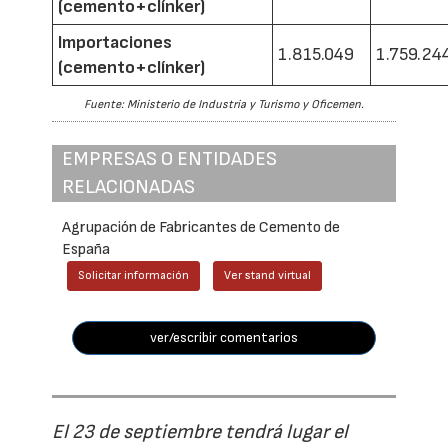
(cemento+clínker)
Importaciones
1.815.049
1.759.24
(cemento+clínker)
Fuente: Ministerio de Industria y Turismo y Oficemen.
EMPRESAS O ENTIDADES
RELACIONADAS
Agrupación de Fabricantes de Cemento de
España
Solicitar información
Ver stand virtual
ver/escribir comentarios
El 23 de septiembre tendrá lugar el