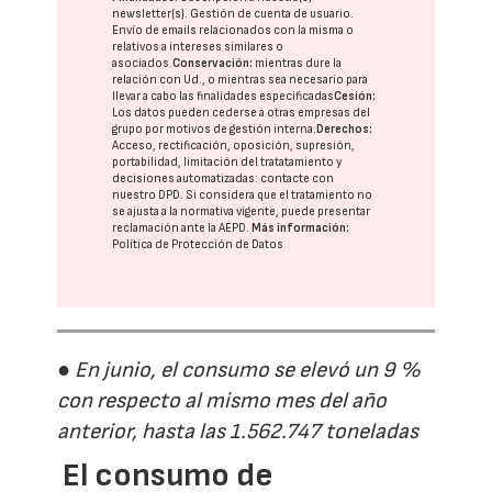
newsletter(s). Gestión de cuenta de usuario.
Envío de emails relacionados con la misma o
relativos a intereses similares o
asociados.
Conservación:
mientras dure la
relación con Ud., o mientras sea necesario para
llevar a cabo las finalidades especificadas
Cesión:
Los datos pueden cederse a otras
empresas del
grupo
por motivos de gestión interna.
Derechos:
Acceso, rectificación, oposición, supresión,
portabilidad, limitación del tratatamiento y
decisiones automatizadas:
contacte con
nuestro DPD
. Si considera que el tratamiento no
se ajusta a la normativa vigente, puede presentar
reclamación ante la
AEPD
.
Más información:
Política de Protección de Datos
● En junio, el consumo se elevó un 9 %
con respecto al mismo mes del año
anterior, hasta las 1.562.747 toneladas
El consumo de