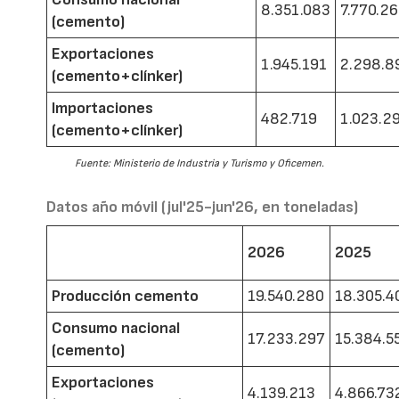
8.351.083
7.770.2
(cemento)
Exportaciones
1.945.191
2.298.8
(cemento+clínker)
Importaciones
482.719
1.023.2
(cemento+clínker)
Fuente: Ministerio de Industria y Turismo y Oficemen.
Datos año móvil (jul'25-jun'26, en toneladas)
2026
2025
Producción cemento
19.540.280
18.305.4
Consumo nacional
17.233.297
15.384.5
(cemento)
Exportaciones
4.139.213
4.866.73