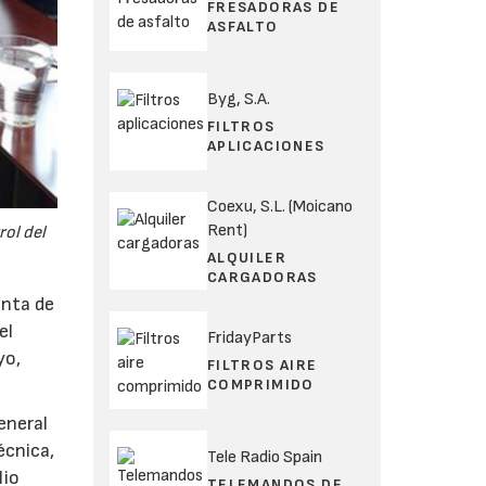
FRESADORAS DE
ASFALTO
Byg, S.A.
FILTROS
APLICACIONES
Coexu, S.L. (Moicano
Rent)
rol del
ALQUILER
CARGADORAS
unta de
el
FridayParts
yo,
FILTROS AIRE
COMPRIMIDO
eneral
écnica,
Tele Radio Spain
lio
TELEMANDOS DE