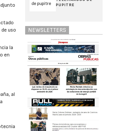
adjunto
PUPITRE
actado
NEWSLETTERS
á de uso
cia la
do en
aña, al
ta
otecnia