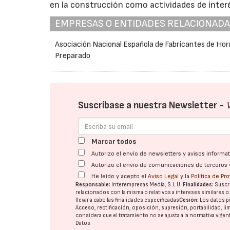
en la construcción como actividades de interés
EMPRESAS O ENTIDADES RELACIONAD
Asociación Nacional Española de Fabricantes de Ho
Preparado
Suscríbase a nuestra Newsletter -
Marcar todos
Autorizo el envío de newsletters y avisos inform
Autorizo el envío de comunicaciones de terceros 
He leído y acepto el
Aviso Legal
y la
Política de Pr
Responsable:
Interempresas Media, S.L.U.
Finalidades:
Suscri
relacionados con la misma o relativos a intereses similares 
llevar a cabo las finalidades especificadas
Cesión:
Los datos p
Acceso, rectificación, oposición, supresión, portabilidad, l
considera que el tratamiento no se ajusta a la normativa vige
Datos