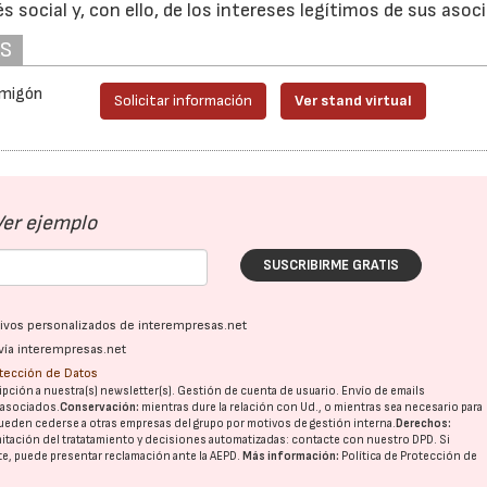
 social y, con ello, de los intereses legítimos de sus asoc
AS
28/07/2026
30/07/2026
rmigón
Solicitar información
Ver stand virtual
Ver ejemplo
SUSCRIBIRME GRATIS
ativos personalizados de interempresas.net
vía interempresas.net
otección de Datos
pción a nuestra(s) newsletter(s). Gestión de cuenta de usuario. Envío de emails
o asociados.
Conservación:
mientras dure la relación con Ud., o mientras sea necesario para
ueden cederse a otras
empresas del grupo
por motivos de gestión interna.
Derechos:
imitación del tratatamiento y decisiones automatizadas:
contacte con nuestro DPD
. Si
nte, puede presentar reclamación ante la
AEPD
.
Más información:
Política de Protección de