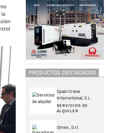
nio
 la
ación
ntrol
PRODUCTOS DESTACADOS
Spain Crane
International, S.L
SERVICIOS DE
ALQUILER
Simex, S.r.l.