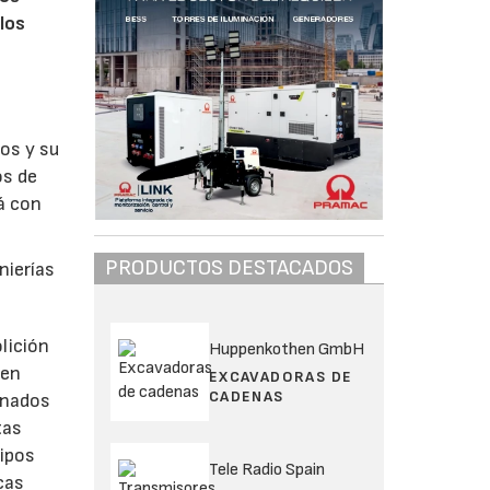
los
jos y su
os de
á con
PRODUCTOS DESTACADOS
nierías
lición
Huppenkothen GmbH
 en
EXCAVADORAS DE
CADENAS
inados
tas
uipos
Tele Radio Spain
cas