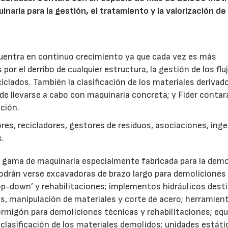
aria para la gestión, el tratamiento y la valorización de 
encuentra en continuo crecimiento ya que cada vez es más
or el derribo de cualquier estructura, la gestión de los flu
iclados. También la clasificación de los materiales derivad
de llevarse a cabo con maquinaria concreta; y Fider contar
ción.
, recicladores, gestores de residuos, asociaciones, inge
s.
 gama de maquinaria especialmente fabricada para la demo
, podrán verse excavadoras de brazo largo para demoliciones
op-down’ y rehabilitaciones; implementos hidráulicos dest
as, manipulación de materiales y corte de acero; herramien
ormigón para demoliciones técnicas y rehabilitaciones; eq
clasificación de los materiales demolidos; unidades estáti