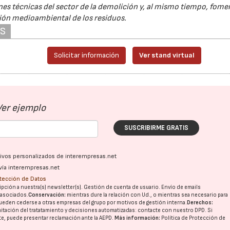
nes técnicas del sector de la demolición y, al mismo tiempo, fomen
ión medioambiental de los residuos.
AS
28/07/2026
30/07/2026
Solicitar información
Ver stand virtual
Ver ejemplo
SUSCRIBIRME GRATIS
ativos personalizados de interempresas.net
vía interempresas.net
otección de Datos
pción a nuestra(s) newsletter(s). Gestión de cuenta de usuario. Envío de emails
o asociados.
Conservación:
mientras dure la relación con Ud., o mientras sea necesario para
ueden cederse a otras
empresas del grupo
por motivos de gestión interna.
Derechos:
imitación del tratatamiento y decisiones automatizadas:
contacte con nuestro DPD
. Si
nte, puede presentar reclamación ante la
AEPD
.
Más información:
Política de Protección de