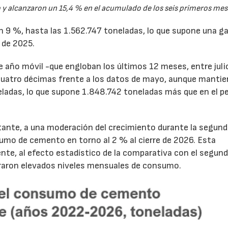
y alcanzaron un 15,4 % en el acumulado de los seis primeros mes
un 9 %, hasta las 1.562.747 toneladas, lo que supone una g
 de 2025.
de año móvil -que engloban los últimos 12 meses, entre juli
cuatro décimas frente a los datos de mayo, aunque mantie
ladas, lo que supone 1.848.742 toneladas más que en el p
tante, a una moderación del crecimiento durante la segun
sumo de cemento en torno al 2 % al cierre de 2026. Esta
nte, al efecto estadístico de la comparativa con el segun
traron elevados niveles mensuales de consumo.