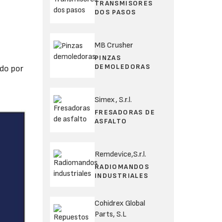
TRANSMISORES
DOS PASOS
MB Crusher
PINZAS
DEMOLEDORAS
ado por
s
Simex, S.r.l.
FRESADORAS DE
ASFALTO
Remdevice,S.r.l.
RADIOMANDOS
INDUSTRIALES
Cohidrex Global
Parts, S.L