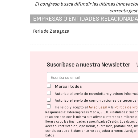
El congreso busca difundir las últimas innovacio
correcta gest
EMPRESAS O ENTIDADES RELACIONAD
Feria de Zaragoza
Suscríbase a nuestra Newsletter -
Marcar todos
Autorizo el envío de newsletters y avisos inform
Autorizo el envío de comunicaciones de terceros 
He leído y acepto el
Aviso Legal
y la
Política de Pr
Responsable:
Interempresas Media, S.L.U.
Finalidades:
Suscri
relacionados con la misma o relativos a intereses similares 
llevar a cabo las finalidades especificadas
Cesión:
Los datos p
Acceso, rectificación, oposición, supresión, portabilidad, l
considera que el tratamiento no se ajusta a la normativa vige
Datos