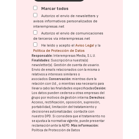
Marcar todos
Autorizo el envío de newsletters y
avisos informativos personalizados de
interempresas.net
Autorizo el envío de comunicaciones
de terceros vía interempresas.net
He leído y acepto el
Aviso Legal
y la
Política de Protección de Datos
Responsable:
Interempresas Media, S.L.U.
Finalidades:
Suscripción a nuestra(s)
newsletter(s). Gestión de cuenta de usuario.
Envío de emails relacionados con la misma o
relativos a intereses similares o
asociados.
Conservación:
mientras dure la
relación con Ud., o mientras sea necesario para
llevar a cabo las finalidades especificadas
Cesión:
Los datos pueden cederse a otras
empresas del
grupo
por motivos de gestión interna.
Derechos:
Acceso, rectificación, oposición, supresión,
portabilidad, limitación del tratatamiento y
decisiones automatizadas:
contacte con
nuestro DPD
. Si considera que el tratamiento no
se ajusta a la normativa vigente, puede presentar
reclamación ante la
AEPD
.
Más información:
Política de Protección de Datos