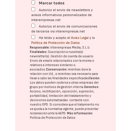
Marcar todos
Autorizo el envío de newsletters y
avisos informativos personalizados de
interempresas.net
Autorizo el envío de comunicaciones
de terceros vía interempresas.net
He leído y acepto el
Aviso Legal
y la
Política de Protección de Datos
Responsable:
Interempresas Media, S.L.U.
Finalidades:
Suscripción a nuestra(s)
newsletter(s). Gestión de cuenta de usuario.
Envío de emails relacionados con la misma o
relativos a intereses similares o
asociados.
Conservación:
mientras dure la
relación con Ud., o mientras sea necesario para
llevar a cabo las finalidades especificadas
Cesión:
Los datos pueden cederse a otras
empresas del
grupo
por motivos de gestión interna.
Derechos:
Acceso, rectificación, oposición, supresión,
portabilidad, limitación del tratatamiento y
decisiones automatizadas:
contacte con
nuestro DPD
. Si considera que el tratamiento no
se ajusta a la normativa vigente, puede presentar
reclamación ante la
AEPD
.
Más información:
Política de Protección de Datos