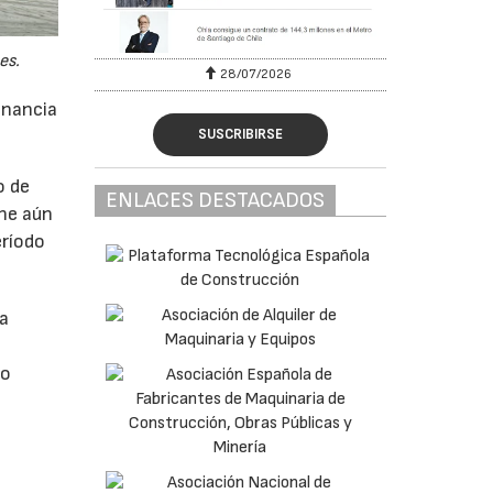
es.
28/07/2026
anancia
SUSCRIBIRSE
o de
ENLACES DESTACADOS
ne aún
eríodo
da
do