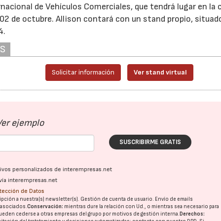
ernacional de Vehículos Comerciales, que tendrá lugar en la 
2 de octubre. Allison contará con un stand propio, situado
4.
AS
Solicitar información
Ver stand virtual
Ver ejemplo
SUSCRIBIRME GRATIS
ativos personalizados de interempresas.net
vía interempresas.net
otección de Datos
pción a nuestra(s) newsletter(s). Gestión de cuenta de usuario. Envío de emails
o asociados.
Conservación:
mientras dure la relación con Ud., o mientras sea necesario para
ueden cederse a otras
empresas del grupo
por motivos de gestión interna.
Derechos: