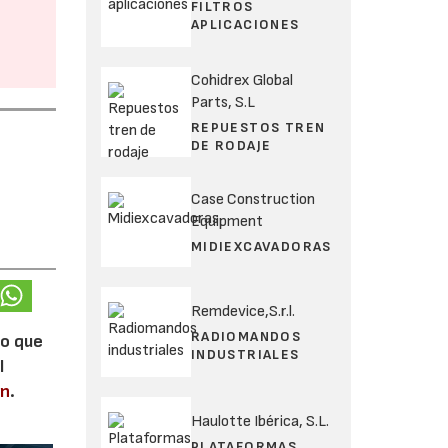
FILTROS
APLICACIONES
Cohidrex Global
Parts, S.L
REPUESTOS TREN
DE RODAJE
Case Construction
Equipment
MIDIEXCAVADORAS
Remdevice,S.r.l.
RADIOMANDOS
lo que
INDUSTRIALES
l
en
.
Haulotte Ibérica, S.L.
PLATAFORMAS