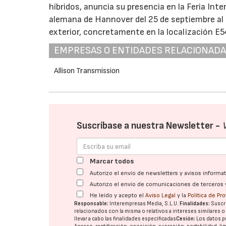
híbridos, anuncia su presencia en la Feria Int
alemana de Hannover del 25 de septiembre al 0
exterior, concretamente en la localización E5
EMPRESAS O ENTIDADES RELACIONAD
Allison Transmission
Suscríbase a nuestra Newsletter -
Marcar todos
Autorizo el envío de newsletters y avisos inform
Autorizo el envío de comunicaciones de terceros 
He leído y acepto el
Aviso Legal
y la
Política de Pr
Responsable:
Interempresas Media, S.L.U.
Finalidades:
Suscri
relacionados con la misma o relativos a intereses similares 
llevar a cabo las finalidades especificadas
Cesión:
Los datos p