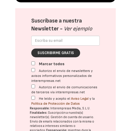
Suscríbase a nuestra
Newsletter -
Ver ejemplo
SUSCRIBIRME GRATIS
Marcar todos
Autorizo el envío de newsletters y
avisos informativos personalizados de
interempresas.net
Autorizo el envío de comunicaciones
de terceros vía interempresas.net
He leído y acepto el
Aviso Legal
y la
Política de Protección de Datos
Responsable:
Interempresas Media, S.L.U.
Finalidades:
Suscripción a nuestra(s)
newsletter(s). Gestión de cuenta de usuario.
Envío de emails relacionados con la misma o
relativos a intereses similares o
asociados.
Conservación:
mientras dure la