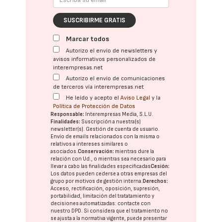
SUSCRIBIRME GRATIS
Marcar todos
Autorizo el envío de newsletters y
avisos informativos personalizados de
interempresas.net
Autorizo el envío de comunicaciones
de terceros vía interempresas.net
He leído y acepto el
Aviso Legal
y la
Política de Protección de Datos
Responsable:
Interempresas Media, S.L.U.
Finalidades:
Suscripción a nuestra(s)
newsletter(s). Gestión de cuenta de usuario.
Envío de emails relacionados con la misma o
relativos a intereses similares o
asociados.
Conservación:
mientras dure la
relación con Ud., o mientras sea necesario para
llevar a cabo las finalidades especificadas
Cesión:
Los datos pueden cederse a otras
empresas del
grupo
por motivos de gestión interna.
Derechos:
Acceso, rectificación, oposición, supresión,
portabilidad, limitación del tratatamiento y
decisiones automatizadas:
contacte con
nuestro DPD
. Si considera que el tratamiento no
se ajusta a la normativa vigente, puede presentar