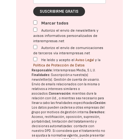
SUSCRIBIRME GRATIS
Marcar todos
Autorizo el envío de newsletters y
avisos informativos personalizados de
interempresas.net
Autorizo el envío de comunicaciones
de terceros vía interempresas.net
He leído y acepto el
Aviso Legal
y la
Política de Protección de Datos
Responsable:
Interempresas Media, S.L.U.
Finalidades:
Suscripción a nuestra(s)
newsletter(s). Gestión de cuenta de usuario.
Envío de emails relacionados con la misma o
relativos a intereses similares o
asociados.
Conservación:
mientras dure la
relación con Ud., o mientras sea necesario para
llevar a cabo las finalidades especificadas
Cesión:
Los datos pueden cederse a otras
empresas del
grupo
por motivos de gestión interna.
Derechos:
Acceso, rectificación, oposición, supresión,
portabilidad, limitación del tratatamiento y
decisiones automatizadas:
contacte con
nuestro DPD
. Si considera que el tratamiento no
se ajusta a la normativa vigente, puede presentar