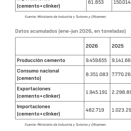
61.853
150.014
(cemento+clínker)
Fuente: Ministerio de Industria y Turismo y Oficemen.
Datos acumulados (ene-jun 2026, en toneladas)
2026
2025
Producción cemento
9.459.655
9.141.6
Consumo nacional
8.351.083
7.770.2
(cemento)
Exportaciones
1.945.191
2.298.8
(cemento+clínker)
Importaciones
482.719
1.023.2
(cemento+clínker)
Fuente: Ministerio de Industria y Turismo y Oficemen.