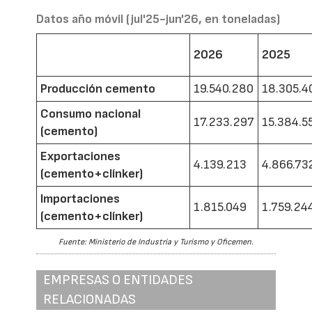
Datos año móvil (jul'25-jun'26, en toneladas)
2026
2025
Producción cemento
19.540.280
18.305.4
Consumo nacional
17.233.297
15.384.5
(cemento)
Exportaciones
4.139.213
4.866.73
(cemento+clínker)
Importaciones
1.815.049
1.759.24
(cemento+clínker)
Fuente: Ministerio de Industria y Turismo y Oficemen.
EMPRESAS O ENTIDADES
RELACIONADAS