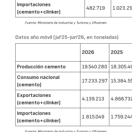
Importaciones
482.719
1.023.2
(cemento+clínker)
Fuente: Ministerio de Industria y Turismo y Oficemen.
Datos año móvil (jul'25-jun'26, en toneladas)
2026
2025
Producción cemento
19.540.280
18.305.4
Consumo nacional
17.233.297
15.384.5
(cemento)
Exportaciones
4.139.213
4.866.73
(cemento+clínker)
Importaciones
1.815.049
1.759.24
(cemento+clínker)
Fuente: Ministerio de Industria y Turismo y Oficemen.