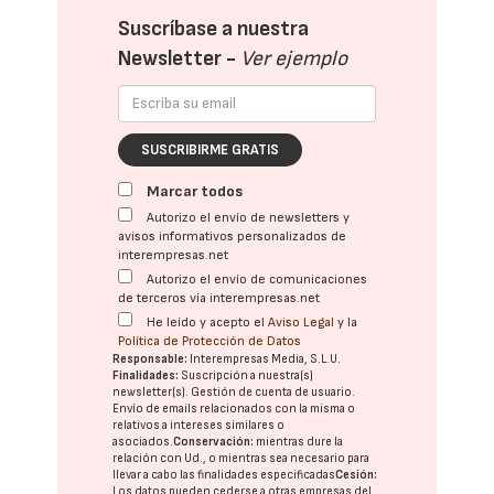
Suscríbase a nuestra
Newsletter -
Ver ejemplo
SUSCRIBIRME GRATIS
Marcar todos
Autorizo el envío de newsletters y
avisos informativos personalizados de
interempresas.net
Autorizo el envío de comunicaciones
de terceros vía interempresas.net
He leído y acepto el
Aviso Legal
y la
Política de Protección de Datos
Responsable:
Interempresas Media, S.L.U.
Finalidades:
Suscripción a nuestra(s)
newsletter(s). Gestión de cuenta de usuario.
Envío de emails relacionados con la misma o
relativos a intereses similares o
asociados.
Conservación:
mientras dure la
relación con Ud., o mientras sea necesario para
llevar a cabo las finalidades especificadas
Cesión:
Los datos pueden cederse a otras
empresas del