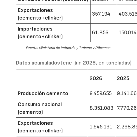
Exportaciones
357.194
403.51
(cemento+clínker)
Importaciones
61.853
150.014
(cemento+clínker)
Fuente: Ministerio de Industria y Turismo y Oficemen.
Datos acumulados (ene-jun 2026, en toneladas)
2026
2025
Producción cemento
9.459.655
9.141.6
Consumo nacional
8.351.083
7.770.2
(cemento)
Exportaciones
1.945.191
2.298.8
(cemento+clínker)