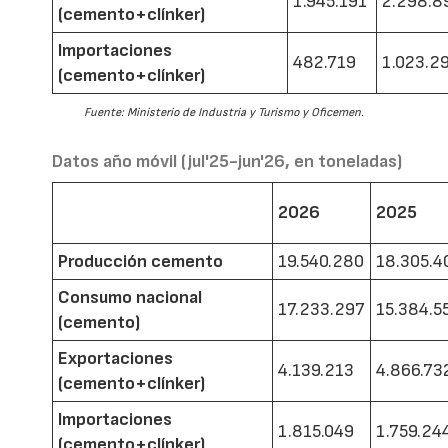
1.945.191
2.298.8
(cemento+clínker)
Importaciones
482.719
1.023.2
(cemento+clínker)
Fuente: Ministerio de Industria y Turismo y Oficemen.
Datos año móvil (jul'25-jun'26, en toneladas)
2026
2025
Producción cemento
19.540.280
18.305.4
Consumo nacional
17.233.297
15.384.5
(cemento)
Exportaciones
4.139.213
4.866.73
(cemento+clínker)
Importaciones
1.815.049
1.759.24
(cemento+clínker)