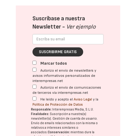
Suscríbase a nuestra
Newsletter -
Ver ejemplo
SUSCRIBIRME GRATIS
Marcar todos
Autorizo el envío de newsletters y
avisos informativos personalizados de
interempresas.net
Autorizo el envío de comunicaciones
de terceros vía interempresas.net
He leído y acepto el
Aviso Legal
y la
Política de Protección de Datos
Responsable:
Interempresas Media, S.L.U.
Finalidades:
Suscripción a nuestra(s)
newsletter(s). Gestión de cuenta de usuario.
Envío de emails relacionados con la misma o
relativos a intereses similares o
asociados.
Conservación:
mientras dure la