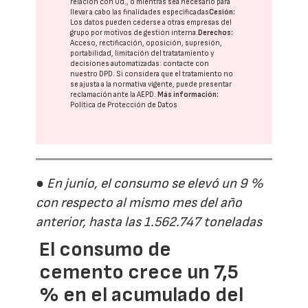
relación con Ud., o mientras sea necesario para
llevar a cabo las finalidades especificadas
Cesión:
Los datos pueden cederse a otras
empresas del
grupo
por motivos de gestión interna.
Derechos:
Acceso, rectificación, oposición, supresión,
portabilidad, limitación del tratatamiento y
decisiones automatizadas:
contacte con
nuestro DPD
. Si considera que el tratamiento no
se ajusta a la normativa vigente, puede presentar
reclamación ante la
AEPD
.
Más información:
Política de Protección de Datos
● En junio, el consumo se elevó un 9 %
con respecto al mismo mes del año
anterior, hasta las 1.562.747 toneladas
El consumo de
cemento crece un 7,5
% en el acumulado del