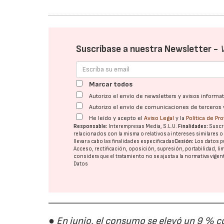
Suscríbase a nuestra Newsletter -
Marcar todos
Autorizo el envío de newsletters y avisos inform
Autorizo el envío de comunicaciones de terceros 
He leído y acepto el
Aviso Legal
y la
Política de Pr
Responsable:
Interempresas Media, S.L.U.
Finalidades:
Suscri
relacionados con la misma o relativos a intereses similares 
llevar a cabo las finalidades especificadas
Cesión:
Los datos p
Acceso, rectificación, oposición, supresión, portabilidad, l
considera que el tratamiento no se ajusta a la normativa vige
Datos
● En junio, el consumo se elevó un 9 % c