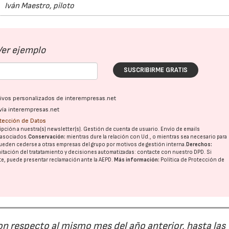
Iván Maestro, piloto
Ver ejemplo
SUSCRIBIRME GRATIS
ativos personalizados de interempresas.net
vía interempresas.net
otección de Datos
pción a nuestra(s) newsletter(s). Gestión de cuenta de usuario. Envío de emails
o asociados.
Conservación:
mientras dure la relación con Ud., o mientras sea necesario para
ueden cederse a otras
empresas del grupo
por motivos de gestión interna.
Derechos:
imitación del tratatamiento y decisiones automatizadas:
contacte con nuestro DPD
. Si
nte, puede presentar reclamación ante la
AEPD
.
Más información:
Política de Protección de
on respecto al mismo mes del año anterior, hasta las