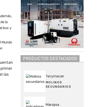
 Además,
de la
el box y
el Mundo
an
PRODUCTOS DESTACADOS
cuentan
 primer
l las
Tecymacan
MOLINOS
SECUNDARIOS
Maropsa