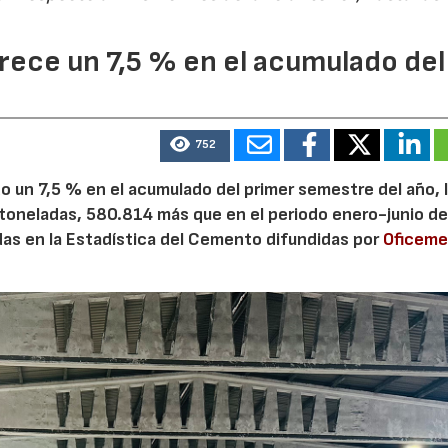
ece un 7,5 % en el acumulado del
28/07/2026
30/07/2026
752
 un 7,5 % en el acumulado del primer semestre del año, 
 toneladas, 580.814 más que en el periodo enero-junio de
adas en la Estadística del Cemento difundidas por
Oficem