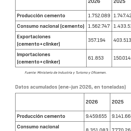
2026
2025
Producción cemento
1.752.089
1.747.4
Consumo nacional (cemento)
1.562.747
1.433.5
Exportaciones
357.194
403.51
(cemento+clínker)
Importaciones
61.853
150.014
(cemento+clínker)
Fuente: Ministerio de Industria y Turismo y Oficemen.
Datos acumulados (ene-jun 2026, en toneladas)
2026
2025
Producción cemento
9.459.655
9.141.6
Consumo nacional
8.351.083
7.770.2