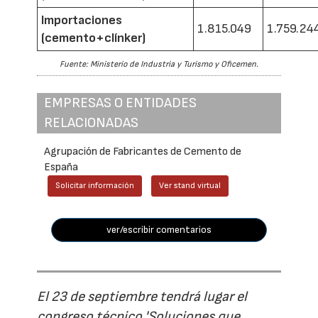
Importaciones
1.815.049
1.759.24
(cemento+clínker)
Fuente: Ministerio de Industria y Turismo y Oficemen.
EMPRESAS O ENTIDADES
RELACIONADAS
Agrupación de Fabricantes de Cemento de
España
Solicitar información
Ver stand virtual
ver/escribir comentarios
El 23 de septiembre tendrá lugar el
congreso técnico 'Soluciones que