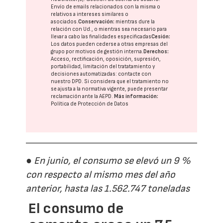
Envío de emails relacionados con la misma o
relativos a intereses similares o
asociados.
Conservación:
mientras dure la
relación con Ud., o mientras sea necesario para
llevar a cabo las finalidades especificadas
Cesión:
Los datos pueden cederse a otras
empresas del
grupo
por motivos de gestión interna.
Derechos:
Acceso, rectificación, oposición, supresión,
portabilidad, limitación del tratatamiento y
decisiones automatizadas:
contacte con
nuestro DPD
. Si considera que el tratamiento no
se ajusta a la normativa vigente, puede presentar
reclamación ante la
AEPD
.
Más información:
Política de Protección de Datos
● En junio, el consumo se elevó un 9 %
con respecto al mismo mes del año
anterior, hasta las 1.562.747 toneladas
El consumo de