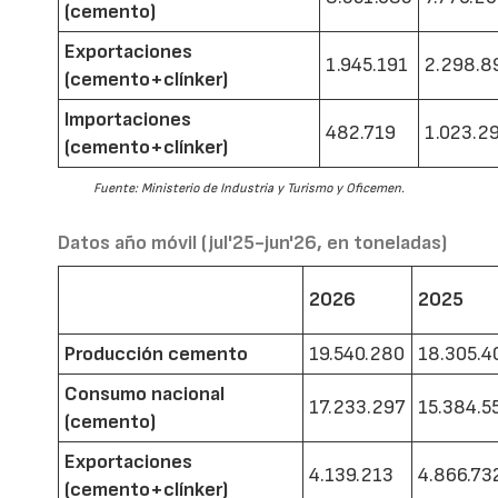
(cemento)
Exportaciones
1.945.191
2.298.8
(cemento+clínker)
Importaciones
482.719
1.023.2
(cemento+clínker)
Fuente: Ministerio de Industria y Turismo y Oficemen.
Datos año móvil (jul'25-jun'26, en toneladas)
2026
2025
Producción cemento
19.540.280
18.305.4
Consumo nacional
17.233.297
15.384.5
(cemento)
Exportaciones
4.139.213
4.866.73
(cemento+clínker)