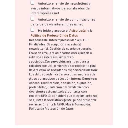
Autorizo el envío de newsletters y
avisos informativos personalizados de
interempresas.net
Autorizo el envío de comunicaciones
de terceros vía interempresas.net
He leído y acepto el
Aviso Legal
y la
Política de Protección de Datos
Responsable:
Interempresas Media, S.L.U.
Finalidades:
Suscripción a nuestra(s)
newsletter(s). Gestión de cuenta de usuario.
Envío de emails relacionados con la misma o
relativos a intereses similares o
asociados.
Conservación:
mientras dure la
relación con Ud., o mientras sea necesario para
llevar a cabo las finalidades especificadas
Cesión:
Los datos pueden cederse a otras
empresas del
grupo
por motivos de gestión interna.
Derechos:
Acceso, rectificación, oposición, supresión,
portabilidad, limitación del tratatamiento y
decisiones automatizadas:
contacte con
nuestro DPD
. Si considera que el tratamiento no
se ajusta a la normativa vigente, puede presentar
reclamación ante la
AEPD
.
Más información:
Política de Protección de Datos