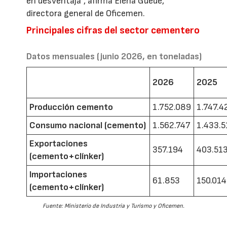
en desventaja”, afirma Elena Guede,
directora general de Oficemen.
Principales cifras del sector cementero
Datos mensuales (junio 2026, en toneladas)
2026
2025
Producción cemento
1.752.089
1.747.4
Consumo nacional (cemento)
1.562.747
1.433.5
Exportaciones
357.194
403.51
(cemento+clínker)
Importaciones
61.853
150.014
(cemento+clínker)
Fuente: Ministerio de Industria y Turismo y Oficemen.