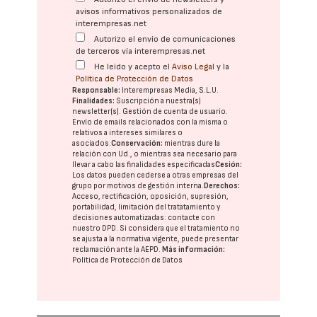
avisos informativos personalizados de
interempresas.net
Autorizo el envío de comunicaciones
de terceros vía interempresas.net
He leído y acepto el
Aviso Legal
y la
Política de Protección de Datos
Responsable:
Interempresas Media, S.L.U.
Finalidades:
Suscripción a nuestra(s)
newsletter(s). Gestión de cuenta de usuario.
Envío de emails relacionados con la misma o
relativos a intereses similares o
asociados.
Conservación:
mientras dure la
relación con Ud., o mientras sea necesario para
llevar a cabo las finalidades especificadas
Cesión:
Los datos pueden cederse a otras
empresas del
grupo
por motivos de gestión interna.
Derechos:
Acceso, rectificación, oposición, supresión,
portabilidad, limitación del tratatamiento y
decisiones automatizadas:
contacte con
nuestro DPD
. Si considera que el tratamiento no
se ajusta a la normativa vigente, puede presentar
reclamación ante la
AEPD
.
Más información:
Política de Protección de Datos