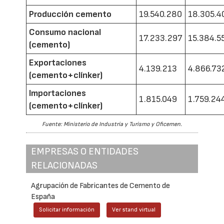
Producción cemento
19.540.280
18.305.4
Consumo nacional
17.233.297
15.384.5
(cemento)
Exportaciones
4.139.213
4.866.73
(cemento+clínker)
Importaciones
1.815.049
1.759.24
(cemento+clínker)
Fuente: Ministerio de Industria y Turismo y Oficemen.
EMPRESAS O ENTIDADES
RELACIONADAS
Agrupación de Fabricantes de Cemento de
España
Solicitar información
Ver stand virtual