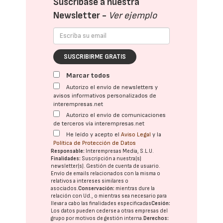
Suscríbase a nuestra
Newsletter -
Ver ejemplo
SUSCRIBIRME GRATIS
Marcar todos
Autorizo el envío de newsletters y
avisos informativos personalizados de
interempresas.net
Autorizo el envío de comunicaciones
de terceros vía interempresas.net
He leído y acepto el
Aviso Legal
y la
Política de Protección de Datos
Responsable:
Interempresas Media, S.L.U.
Finalidades:
Suscripción a nuestra(s)
newsletter(s). Gestión de cuenta de usuario.
Envío de emails relacionados con la misma o
relativos a intereses similares o
asociados.
Conservación:
mientras dure la
relación con Ud., o mientras sea necesario para
llevar a cabo las finalidades especificadas
Cesión:
Los datos pueden cederse a otras
empresas del
grupo
por motivos de gestión interna.
Derechos: