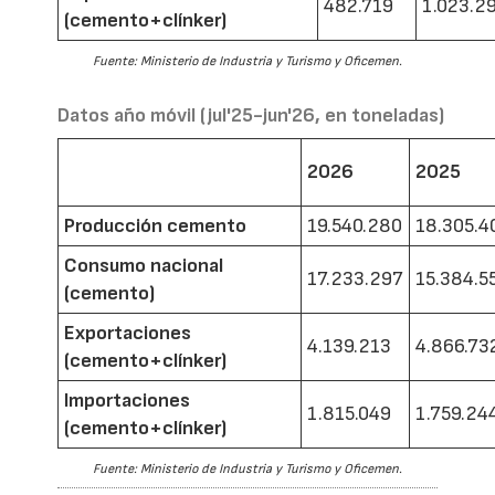
482.719
1.023.2
(cemento+clínker)
Fuente: Ministerio de Industria y Turismo y Oficemen.
Datos año móvil (jul'25-jun'26, en toneladas)
2026
2025
Producción cemento
19.540.280
18.305.4
Consumo nacional
17.233.297
15.384.5
(cemento)
Exportaciones
4.139.213
4.866.73
(cemento+clínker)
Importaciones
1.815.049
1.759.24
(cemento+clínker)
Fuente: Ministerio de Industria y Turismo y Oficemen.