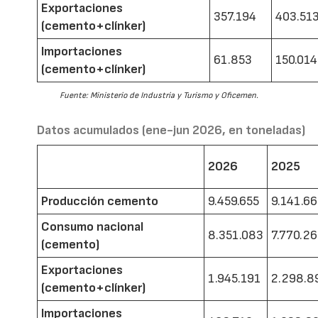
Exportaciones
357.194
403.51
(cemento+clínker)
Importaciones
61.853
150.014
(cemento+clínker)
Fuente: Ministerio de Industria y Turismo y Oficemen.
Datos acumulados (ene-jun 2026, en toneladas)
2026
2025
Producción cemento
9.459.655
9.141.6
Consumo nacional
8.351.083
7.770.2
(cemento)
Exportaciones
1.945.191
2.298.8
(cemento+clínker)
Importaciones