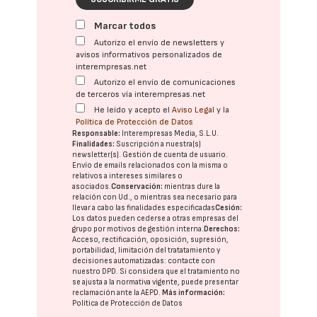
Marcar todos
Autorizo el envío de newsletters y
avisos informativos personalizados de
interempresas.net
Autorizo el envío de comunicaciones
de terceros vía interempresas.net
He leído y acepto el
Aviso Legal
y la
Política de Protección de Datos
Responsable:
Interempresas Media, S.L.U.
Finalidades:
Suscripción a nuestra(s)
newsletter(s). Gestión de cuenta de usuario.
Envío de emails relacionados con la misma o
relativos a intereses similares o
asociados.
Conservación:
mientras dure la
relación con Ud., o mientras sea necesario para
llevar a cabo las finalidades especificadas
Cesión:
Los datos pueden cederse a otras
empresas del
grupo
por motivos de gestión interna.
Derechos:
Acceso, rectificación, oposición, supresión,
portabilidad, limitación del tratatamiento y
decisiones automatizadas:
contacte con
nuestro DPD
. Si considera que el tratamiento no
se ajusta a la normativa vigente, puede presentar
reclamación ante la
AEPD
.
Más información:
Política de Protección de Datos