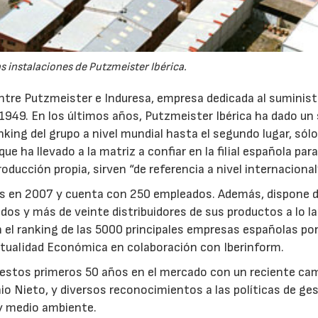
as instalaciones de Putzmeister Ibérica.
entre Putzmeister e Induresa, empresa dedicada al suminist
949. En los últimos años, Putzmeister Ibérica ha dado un 
nking del grupo a nivel mundial hasta el segundo lugar, sól
e ha llevado a la matriz a confiar en la filial española par
oducción propia, sirven “de referencia a nivel internacional
uros en 2007 y cuenta con 250 empleados. Además, dispone 
dos y más de veinte distribuidores de sus productos a lo l
 el ranking de las 5000 principales empresas españolas po
Actualidad Económica en colaboración con Iberinform.
e estos primeros 50 años en el mercado con un reciente ca
o Nieto, y diversos reconocimientos a las políticas de ge
y medio ambiente.