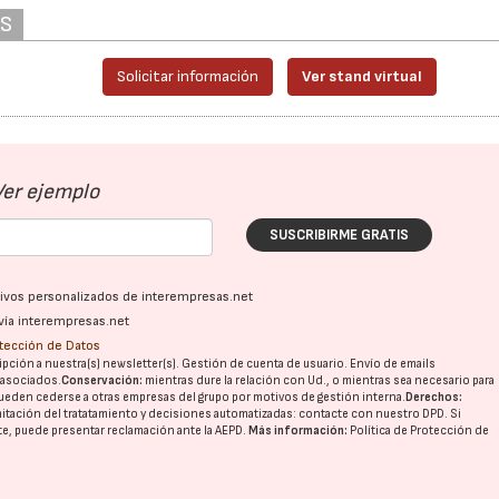
AS
28/07/2026
30/07/2026
Solicitar información
Ver stand virtual
Ver ejemplo
SUSCRIBIRME GRATIS
ativos personalizados de interempresas.net
vía interempresas.net
otección de Datos
pción a nuestra(s) newsletter(s). Gestión de cuenta de usuario. Envío de emails
o asociados.
Conservación:
mientras dure la relación con Ud., o mientras sea necesario para
ueden cederse a otras
empresas del grupo
por motivos de gestión interna.
Derechos:
imitación del tratatamiento y decisiones automatizadas:
contacte con nuestro DPD
. Si
nte, puede presentar reclamación ante la
AEPD
.
Más información:
Política de Protección de