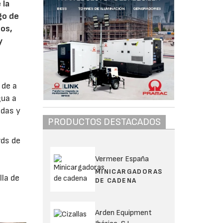
 la
go de
dos,
y
 de a
gua a
ndas y
PRODUCTOS DESTACADOS
rds de
Vermeer España
MINICARGADORAS
lla de
DE CADENA
Arden Equipment