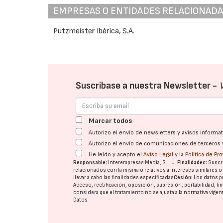
EMPRESAS O ENTIDADES RELACIONAD
Putzmeister Ibérica, S.A.
Suscríbase a nuestra Newsletter -
Marcar todos
Autorizo el envío de newsletters y avisos inform
Autorizo el envío de comunicaciones de terceros 
He leído y acepto el
Aviso Legal
y la
Política de Pr
Responsable:
Interempresas Media, S.L.U.
Finalidades:
Suscri
relacionados con la misma o relativos a intereses similares 
llevar a cabo las finalidades especificadas
Cesión:
Los datos p
Acceso, rectificación, oposición, supresión, portabilidad, l
considera que el tratamiento no se ajusta a la normativa vige
Datos