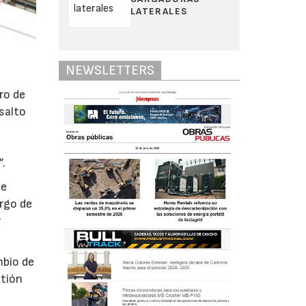
LATERALES
NEWSLETTERS
ro de
salto
o
a
”.
de
argo de
r
mbio de
stión