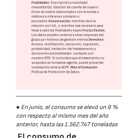
Finalidades:
Suscripción a nuestra(s)
newsletter(s). Gestión de cuenta de usuario.
Envío de emails relacionados con la misma o
relativos a intereses similares o
asociados.
Conservación:
mientras dure la
relación con Ud., o mientras sea necesario para
llevar a cabo las finalidades especificadas
Cesión:
Los datos pueden cederse a otras
empresas del
grupo
por motivos de gestión interna.
Derechos:
Acceso, rectificación, oposición, supresión,
portabilidad, limitación del tratatamiento y
decisiones automatizadas:
contacte con
nuestro DPD
. Si considera que el tratamiento no
se ajusta a la normativa vigente, puede presentar
reclamación ante la
AEPD
.
Más información:
Política de Protección de Datos
● En junio, el consumo se elevó un 9 %
con respecto al mismo mes del año
anterior, hasta las 1.562.747 toneladas
El consumo de