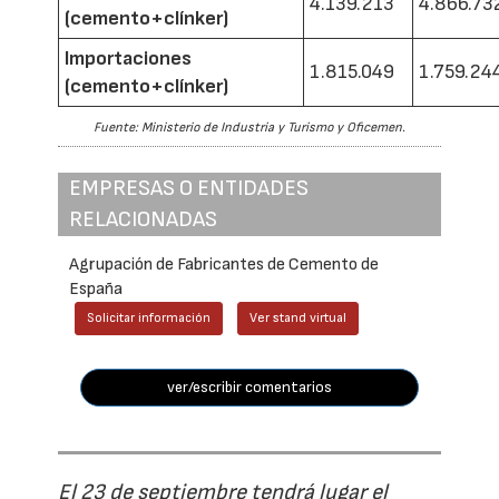
4.139.213
4.866.73
(cemento+clínker)
Importaciones
1.815.049
1.759.24
(cemento+clínker)
Fuente: Ministerio de Industria y Turismo y Oficemen.
EMPRESAS O ENTIDADES
RELACIONADAS
Agrupación de Fabricantes de Cemento de
España
Solicitar información
Ver stand virtual
ver/escribir comentarios
El 23 de septiembre tendrá lugar el