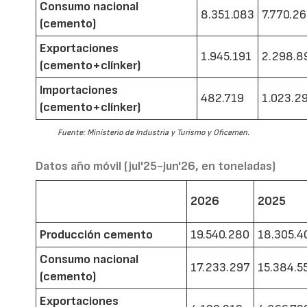
Consumo nacional
8.351.083
7.770.2
(cemento)
Exportaciones
1.945.191
2.298.8
(cemento+clínker)
Importaciones
482.719
1.023.2
(cemento+clínker)
Fuente: Ministerio de Industria y Turismo y Oficemen.
Datos año móvil (jul'25-jun'26, en toneladas)
2026
2025
Producción cemento
19.540.280
18.305.4
Consumo nacional
17.233.297
15.384.5
(cemento)
Exportaciones