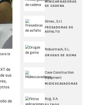
MINICARGADORAS
DE CADENA
Simex, S.r.l.
FRESADORAS DE
ASFALTO
Robustrack, S.L.
para la
ORUGAS DE GOMA
 XT de
Case Construction
sde sus
Equipment
res,
MIDIEXCAVADORAS
 otros
Byg, S.A.
ollo de
FILTROS