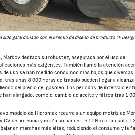
28/07/2026
30/07/2026
a sido galardonado con el premio de diseño de producto ‘iF Design
, Markov destacó su robustez, asegurada por el uso de
icaciones más exigentes. También llamó la atención acer
les de uso se han medido consumos más bajos que diversas
 tras unas 8.000 horas de trabajo pueden llegar a alcanza
iendo del precio del gasóleo. Los periodos de intervalo ent
han alargado, como el cambio de aceite y filtros tras 1.0
nuevo modelo de Hidromek recurre a un equipo motriz de Me
4 CV de potencia y eroga un par de 1.600 Nm a tan sólo 1.
abajar en marchas más altas, reduciendo el consumo y la fa