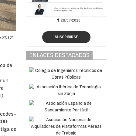
28/07/2026
30
SUSCRIBIRSE
 2017’.
ENLACES DESTACADOS
ca de
r un
re
00
rcedes-
300
tiga de