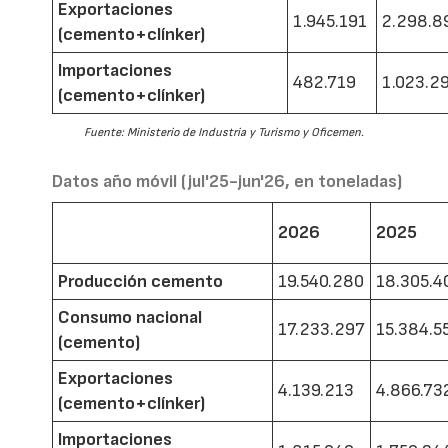
Exportaciones
1.945.191
2.298.8
(cemento+clínker)
Importaciones
482.719
1.023.2
(cemento+clínker)
Fuente: Ministerio de Industria y Turismo y Oficemen.
Datos año móvil (jul'25-jun'26, en toneladas)
2026
2025
Producción cemento
19.540.280
18.305.4
Consumo nacional
17.233.297
15.384.5
(cemento)
Exportaciones
4.139.213
4.866.73
(cemento+clínker)
Importaciones