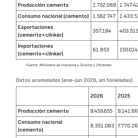
Producción cemento
1.752.089
1.747.4
Consumo nacional (cemento)
1.562.747
1.433.5
Exportaciones
357.194
403.51
(cemento+clínker)
Importaciones
61.853
150.014
(cemento+clínker)
Fuente: Ministerio de Industria y Turismo y Oficemen.
Datos acumulados (ene-jun 2026, en toneladas)
2026
2025
Producción cemento
9.459.655
9.141.6
Consumo nacional
8.351.083
7.770.2
(cemento)