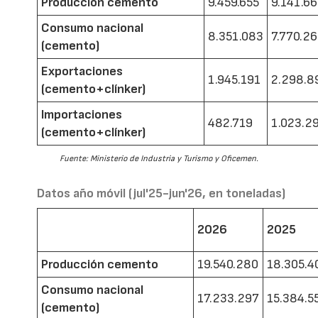
Producción cemento
9.459.655
9.141.6
Consumo nacional
8.351.083
7.770.2
(cemento)
Exportaciones
1.945.191
2.298.8
(cemento+clínker)
Importaciones
482.719
1.023.2
(cemento+clínker)
Fuente: Ministerio de Industria y Turismo y Oficemen.
Datos año móvil (jul'25-jun'26, en toneladas)
2026
2025
Producción cemento
19.540.280
18.305.4
Consumo nacional
17.233.297
15.384.5
(cemento)