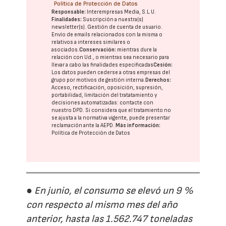
Política de Protección de Datos
Responsable:
Interempresas Media, S.L.U.
Finalidades:
Suscripción a nuestra(s)
newsletter(s). Gestión de cuenta de usuario.
Envío de emails relacionados con la misma o
relativos a intereses similares o
asociados.
Conservación:
mientras dure la
relación con Ud., o mientras sea necesario para
llevar a cabo las finalidades especificadas
Cesión:
Los datos pueden cederse a otras
empresas del
grupo
por motivos de gestión interna.
Derechos:
Acceso, rectificación, oposición, supresión,
portabilidad, limitación del tratatamiento y
decisiones automatizadas:
contacte con
nuestro DPD
. Si considera que el tratamiento no
se ajusta a la normativa vigente, puede presentar
reclamación ante la
AEPD
.
Más información:
Política de Protección de Datos
● En junio, el consumo se elevó un 9 %
con respecto al mismo mes del año
anterior, hasta las 1.562.747 toneladas