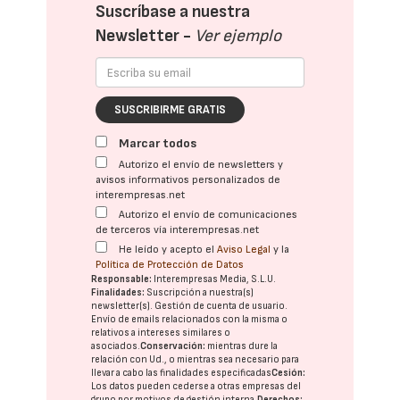
Suscríbase a nuestra
Newsletter -
Ver ejemplo
SUSCRIBIRME GRATIS
Marcar todos
Autorizo el envío de newsletters y
avisos informativos personalizados de
interempresas.net
Autorizo el envío de comunicaciones
de terceros vía interempresas.net
He leído y acepto el
Aviso Legal
y la
Política de Protección de Datos
Responsable:
Interempresas Media, S.L.U.
Finalidades:
Suscripción a nuestra(s)
newsletter(s). Gestión de cuenta de usuario.
Envío de emails relacionados con la misma o
relativos a intereses similares o
asociados.
Conservación:
mientras dure la
relación con Ud., o mientras sea necesario para
llevar a cabo las finalidades especificadas
Cesión:
Los datos pueden cederse a otras
empresas del
grupo
por motivos de gestión interna.
Derechos: