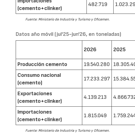
Importaciones
482.719
1.023.2
(cemento+clínker)
Fuente: Ministerio de Industria y Turismo y Oficemen.
Datos año móvil (jul'25-jun'26, en toneladas)
2026
2025
Producción cemento
19.540.280
18.305.4
Consumo nacional
17.233.297
15.384.5
(cemento)
Exportaciones
4.139.213
4.866.73
(cemento+clínker)
Importaciones
1.815.049
1.759.24
(cemento+clínker)
Fuente: Ministerio de Industria y Turismo y Oficemen.