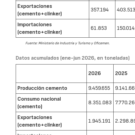
Exportaciones
357.194
403.51
(cemento+clínker)
Importaciones
61.853
150.014
(cemento+clínker)
Fuente: Ministerio de Industria y Turismo y Oficemen.
Datos acumulados (ene-jun 2026, en toneladas)
2026
2025
Producción cemento
9.459.655
9.141.6
Consumo nacional
8.351.083
7.770.2
(cemento)
Exportaciones
1.945.191
2.298.8
(cemento+clínker)