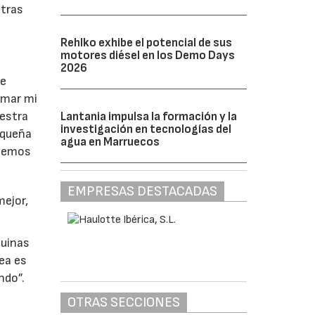
 tras
Rehlko exhibe el potencial de sus
motores diésel en los Demo Days
2026
de
rmar mi
uestra
Lantania impulsa la formación y la
investigación en tecnologías del
equeña
agua en Marruecos
 hemos
EMPRESAS DESTACADAS
mejor,
quinas
dea es
ndo”.
OTRAS SECCIONES