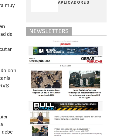
APLICADORES
era muy
ién
NEWSLETTERS
dad de
ecutar
ado con
tenía
 RVS
uier
 a
n debe