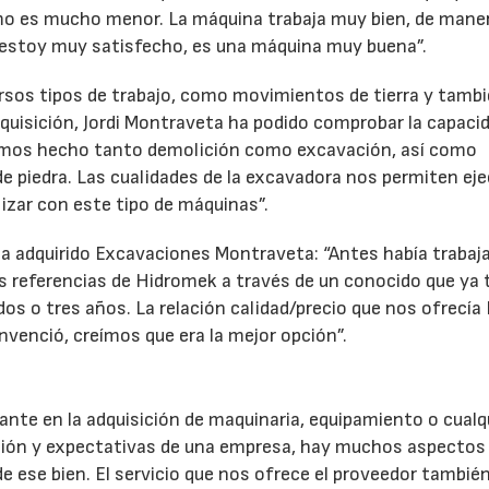
mo es mucho menor. La máquina trabaja muy bien, de man
estoy muy satisfecho, es una máquina muy buena”.
rsos tipos de trabajo, como movimientos de tierra y tamb
dquisición, Jordi Montraveta ha podido comprobar la capaci
hemos hecho tanto demolición como excavación, así como
de piedra. Las cualidades de la excavadora nos permiten ej
lizar con este tipo de máquinas”.
a adquirido Excavaciones Montraveta: “Antes había trabaj
s referencias de Hidromek a través de un conocido que ya 
os o tres años. La relación calidad/precio que nos ofrecía
venció, creímos que era la mejor opción”.
nte en la adquisición de maquinaria, equipamiento o cualq
ución y expectativas de una empresa, hay muchos aspectos
e ese bien. El servicio que nos ofrece el proveedor tambié