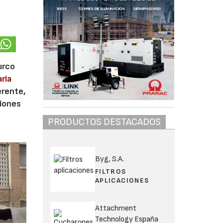
urco
ria
erente,
ciones
PRODUCTOS DESTACADOS
Byg, S.A.
FILTROS
APLICACIONES
Attachment
Technology España