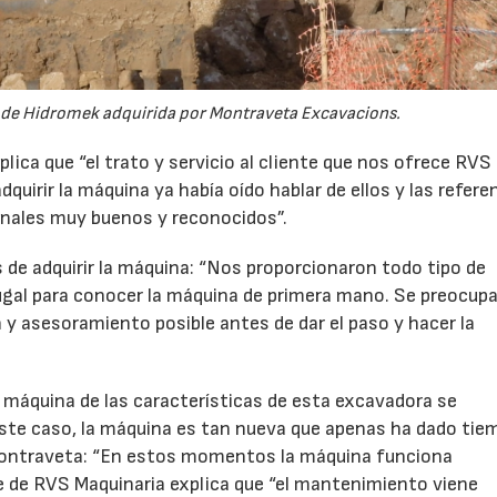
a de Hidromek adquirida por Montraveta Excavacions.
lica que “el trato y servicio al cliente que nos ofrece RVS
uirir la máquina ya había oído hablar de ellos y las refere
nales muy buenos y reconocidos”.
es de adquirir la máquina: “Nos proporcionaron todo tipo de
tugal para conocer la máquina de primera mano. Se preocup
y asesoramiento posible antes de dar el paso y hacer la
 máquina de las características de esta excavadora se
te caso, la máquina es tan nueva que apenas ha dado tie
 Montraveta: “En estos momentos la máquina funciona
e de RVS Maquinaria explica que “el mantenimiento viene