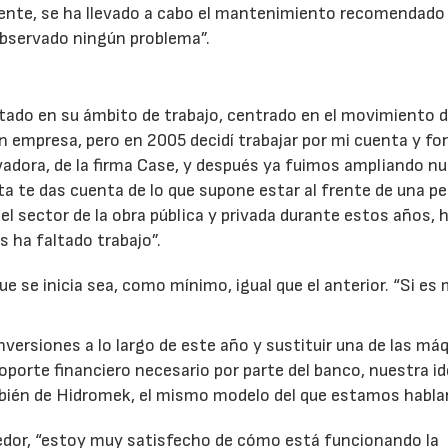
mente, se ha llevado a cabo el mantenimiento recomendado
observado ningún problema”.
tado en su ámbito de trabajo, centrado en el movimiento 
an empresa, pero en 2005 decidí trabajar por mi cuenta y fo
avadora, de la firma Case, y después ya fuimos ampliando n
ta te das cuenta de lo que supone estar al frente de una p
 el sector de la obra pública y privada durante estos años,
 ha faltado trabajo”.
e se inicia sea, como mínimo, igual que el anterior. “Si es 
nversiones a lo largo de este año y sustituir una de las má
oporte financiero necesario por parte del banco, nuestra i
mbién de Hidromek, el mismo modelo del que estamos habla
eedor, “estoy muy satisfecho de cómo está funcionando la